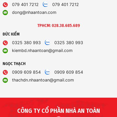
079 401 7212
079 401 7212
dong@nhaantoan.com
TPHCM: 028.38.685.689
ĐỨC KIỂM
0325 380 993
0325 380 993
kiembd.nhaantoan@gmail.com
NGỌC THẠCH
0909 609 854
0909 609 854
thachdn.nhaantoan@gmail.com
CÔNG TY CỔ PHẦN NHÀ AN TOÀN