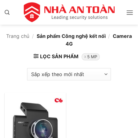
Bỏ
qua
nội
dung
Trang chủ
/
Sản phẩm Công nghệ kết nối
/
Camera
4G
LỌC SẢN PHẨM
5 MP