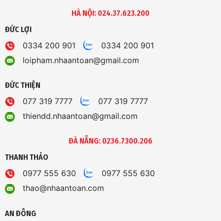
HÀ NỘI: 024.37.623.200
ĐỨC LỢI
0334 200 901
0334 200 901
loipham.nhaantoan@gmail.com
ĐỨC THIỆN
077 319 7777
077 319 7777
thiendd.nhaantoan@gmail.com
ĐÀ NẴNG: 0236.7300.206
THANH THẢO
0977 555 630
0977 555 630
thao@nhaantoan.com
AN ĐÔNG