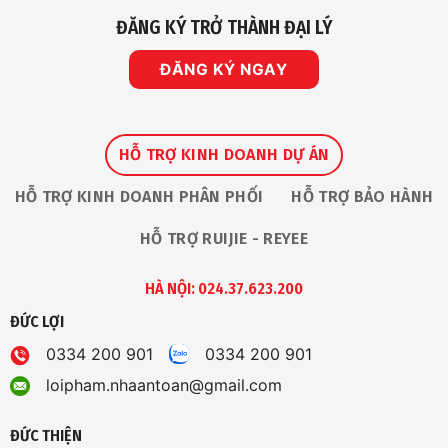
ĐĂNG KÝ TRỞ THÀNH ĐẠI LÝ
ĐĂNG KÝ NGAY
HỖ TRỢ KINH DOANH DỰ ÁN
HỖ TRỢ KINH DOANH PHÂN PHỐI
HỖ TRỢ BẢO HÀNH
HỖ TRỢ RUIJIE - REYEE
HÀ NỘI: 024.37.623.200
ĐỨC LỢI
0334 200 901
0334 200 901
loipham.nhaantoan@gmail.com
ĐỨC THIỆN