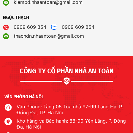
kiembd.nhaantoan@gmail.com
NGỌC THẠCH
0909 609 854
0909 609 854
thachdn.nhaantoan@gmail.com
CÔNG TY CỔ PHẦN NHÀ AN TOÀN
VĂN PHÒNG HÀ NỘI
Văn Phòng: Tầng 05 Tòa nhà 97-99 Láng Hạ, P.
Đống Đa, TP. Hà Nội
Kho hàng và Bảo hành: 88-90 Yên Lãng, P. Đống
Đa, Hà Nội