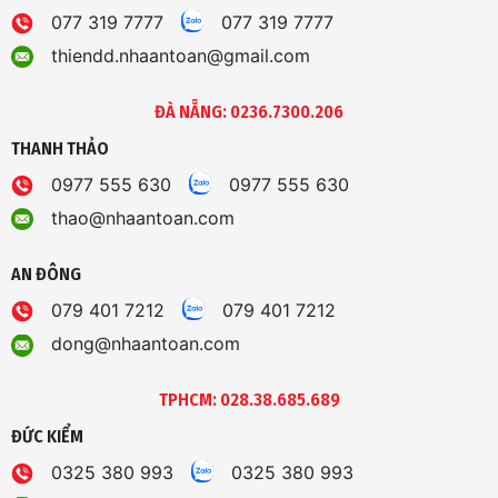
077 319 7777
077 319 7777
thiendd.nhaantoan@gmail.com
ĐÀ NẴNG: 0236.7300.206
THANH THẢO
0977 555 630
0977 555 630
thao@nhaantoan.com
AN ĐÔNG
079 401 7212
079 401 7212
dong@nhaantoan.com
TPHCM: 028.38.685.689
ĐỨC KIỂM
0325 380 993
0325 380 993