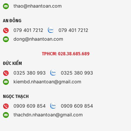
thao@nhaantoan.com
AN ĐÔNG
079 401 7212
079 401 7212
dong@nhaantoan.com
TPHCM: 028.38.685.689
ĐỨC KIỂM
0325 380 993
0325 380 993
kiembd.nhaantoan@gmail.com
NGỌC THẠCH
0909 609 854
0909 609 854
thachdn.nhaantoan@gmail.com