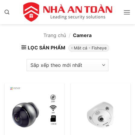
Bỏ
qua
nội
dung
Trang chủ
/
Camera
LỌC SẢN PHẨM
Mắt cá - Fisheye