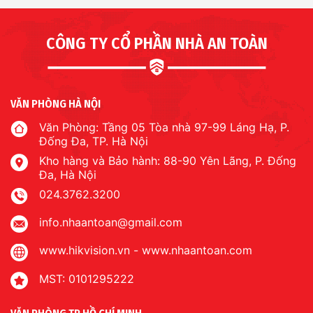
CÔNG TY CỔ PHẦN NHÀ AN TOÀN
VĂN PHÒNG HÀ NỘI
Văn Phòng: Tầng 05 Tòa nhà 97-99 Láng Hạ, P.
Đống Đa, TP. Hà Nội
Kho hàng và Bảo hành: 88-90 Yên Lãng, P. Đống
Đa, Hà Nội
024.3762.3200
info.nhaantoan@gmail.com
www.hikvision.vn
-
www.nhaantoan.com
MST: 0101295222