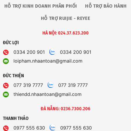
HỖ TRỢ KINH DOANH PHÂN PHỐI
HỖ TRỢ BẢO HÀNH
HỖ TRỢ RUIJIE - REYEE
HÀ NỘI: 024.37.623.200
ĐỨC LỢI
0334 200 901
0334 200 901
loipham.nhaantoan@gmail.com
ĐỨC THIỆN
077 319 7777
077 319 7777
thiendd.nhaantoan@gmail.com
ĐÀ NẴNG: 0236.7300.206
THANH THẢO
0977 555 630
0977 555 630