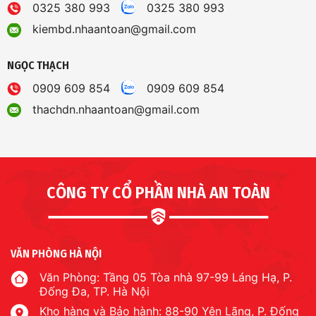
0325 380 993
0325 380 993
kiembd.nhaantoan@gmail.com
NGỌC THẠCH
0909 609 854
0909 609 854
thachdn.nhaantoan@gmail.com
CÔNG TY CỔ PHẦN NHÀ AN TOÀN
VĂN PHÒNG HÀ NỘI
Văn Phòng: Tầng 05 Tòa nhà 97-99 Láng Hạ, P.
Đống Đa, TP. Hà Nội
Kho hàng và Bảo hành: 88-90 Yên Lãng, P. Đống