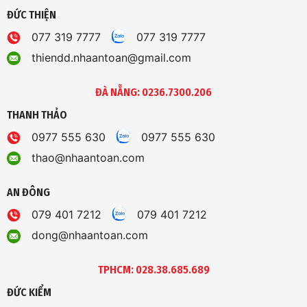
ĐỨC THIỆN
077 319 7777
077 319 7777
thiendd.nhaantoan@gmail.com
ĐÀ NẴNG: 0236.7300.206
THANH THẢO
0977 555 630
0977 555 630
thao@nhaantoan.com
AN ĐÔNG
079 401 7212
079 401 7212
dong@nhaantoan.com
TPHCM: 028.38.685.689
ĐỨC KIỂM