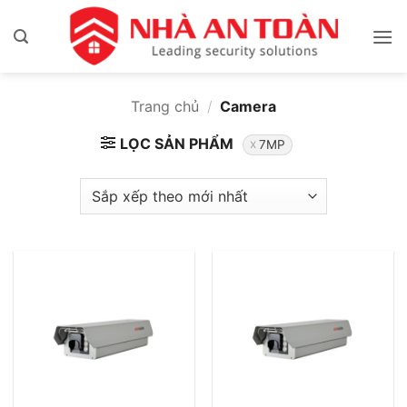
Bỏ
qua
nội
dung
Trang chủ
/
Camera
LỌC SẢN PHẨM
7MP