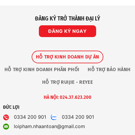
ĐĂNG KÝ TRỞ THÀNH ĐẠI LÝ
ĐĂNG KÝ NGAY
HỖ TRỢ KINH DOANH DỰ ÁN
HỖ TRỢ KINH DOANH PHÂN PHỐI
HỖ TRỢ BẢO HÀNH
HỖ TRỢ RUIJIE - REYEE
HÀ NỘI: 024.37.623.200
ĐỨC LỢI
0334 200 901
0334 200 901
loipham.nhaantoan@gmail.com