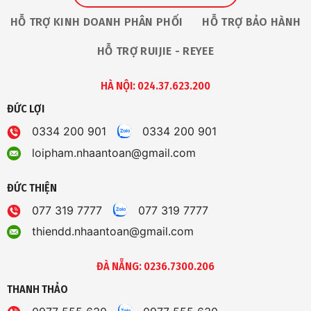
HỖ TRỢ KINH DOANH PHÂN PHỐI
HỖ TRỢ BẢO HÀNH
HỖ TRỢ RUIJIE - REYEE
HÀ NỘI: 024.37.623.200
ĐỨC LỢI
0334 200 901
0334 200 901
loipham.nhaantoan@gmail.com
ĐỨC THIỆN
077 319 7777
077 319 7777
thiendd.nhaantoan@gmail.com
ĐÀ NẴNG: 0236.7300.206
THANH THẢO