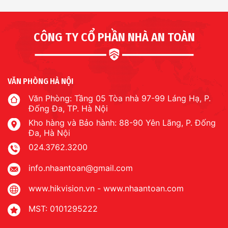
CÔNG TY CỔ PHẦN NHÀ AN TOÀN
VĂN PHÒNG HÀ NỘI
Văn Phòng: Tầng 05 Tòa nhà 97-99 Láng Hạ, P.
Đống Đa, TP. Hà Nội
Kho hàng và Bảo hành: 88-90 Yên Lãng, P. Đống
Đa, Hà Nội
024.3762.3200
info.nhaantoan@gmail.com
www.hikvision.vn
-
www.nhaantoan.com
MST: 0101295222