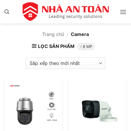
Bỏ
qua
nội
dung
Trang chủ
/
Camera
LỌC SẢN PHẨM
8 MP