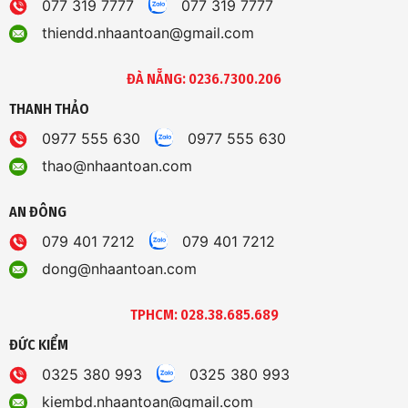
077 319 7777
077 319 7777
thiendd.nhaantoan@gmail.com
ĐÀ NẴNG: 0236.7300.206
THANH THẢO
0977 555 630
0977 555 630
thao@nhaantoan.com
AN ĐÔNG
079 401 7212
079 401 7212
dong@nhaantoan.com
TPHCM: 028.38.685.689
ĐỨC KIỂM
0325 380 993
0325 380 993
kiembd.nhaantoan@gmail.com