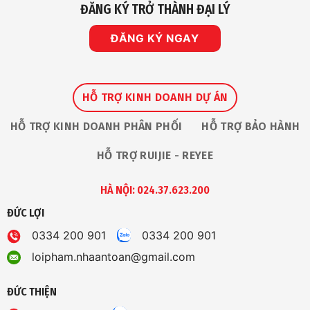
ĐĂNG KÝ TRỞ THÀNH ĐẠI LÝ
ĐĂNG KÝ NGAY
HỖ TRỢ KINH DOANH DỰ ÁN
HỖ TRỢ KINH DOANH PHÂN PHỐI
HỖ TRỢ BẢO HÀNH
HỖ TRỢ RUIJIE - REYEE
HÀ NỘI: 024.37.623.200
ĐỨC LỢI
0334 200 901
0334 200 901
loipham.nhaantoan@gmail.com
ĐỨC THIỆN