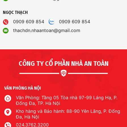
NGỌC THẠCH
0909 609 854
0909 609 854
thachdn.nhaantoan@gmail.com
CÔNG TY CỔ PHẦN NHÀ AN TOÀN
VĂN PHÒNG HÀ NỘI
Văn Phòng: Tầng 05 Tòa nhà 97-99 Láng Hạ, P.
Đống Đa, TP. Hà Nội
Kho hàng và Bảo hành: 88-90 Yên Lãng, P. Đống
Đa, Hà Nội
024.3762.3200