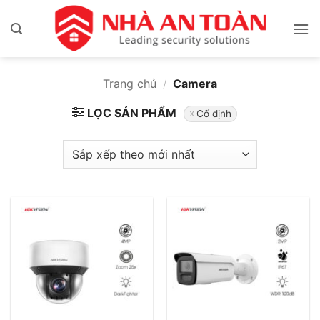
Bỏ
qua
nội
dung
Trang chủ
/
Camera
LỌC SẢN PHẨM
Cố định