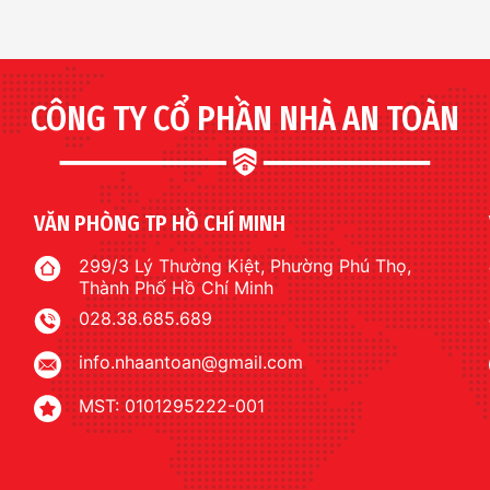
CÔNG TY CỔ PHẦN NHÀ AN TOÀN
VĂN PHÒNG TP HỒ CHÍ MINH
299/3 Lý Thường Kiệt, Phường Phú Thọ,
Thành Phố Hồ Chí Minh
028.38.685.689
info.nhaantoan@gmail.com
MST: 0101295222-001