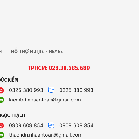
H
HỖ TRỢ RUIJIE - REYEE
TPHCM: 028.38.685.689
ĐỨC KIỂM
0325 380 993
0325 380 993
kiembd.nhaantoan@gmail.com
NGỌC THẠCH
0909 609 854
0909 609 854
thachdn.nhaantoan@gmail.com