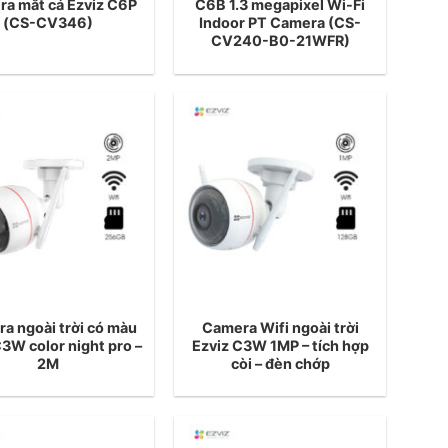
a mắt cá Ezviz C6P
C6B 1.3 megapixel Wi-Fi
(CS-CV346)
Indoor PT Camera (CS-
CV240-B0-21WFR)
a ngoài trời có màu
Camera Wifi ngoài trời
3W color night pro –
Ezviz C3W 1MP – tích hợp
2M
còi – đèn chớp