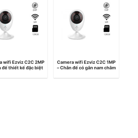
 wifi Ezviz C2C 2MP
Camera wifi Ezviz C2C 1MP
đế thiết kế đặc biệt
– Chân đế có gắn nam châm