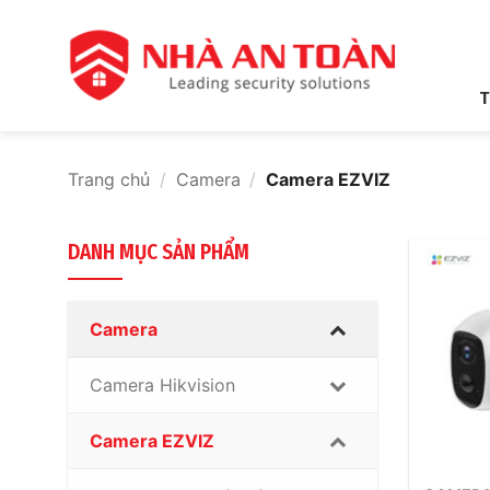
Bỏ
qua
nội
dung
T
Trang chủ
/
Camera
/
Camera EZVIZ
DANH MỤC SẢN PHẨM
Camera
Camera Hikvision
Camera EZVIZ