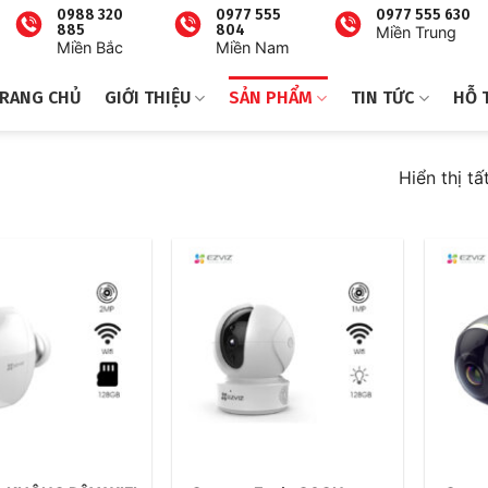
0988 320
0977 555
0977 555 630
885
804
Miền Trung
Miền Bắc
Miền Nam
RANG CHỦ
GIỚI THIỆU
SẢN PHẨM
TIN TỨC
HỖ 
Hiển thị tấ