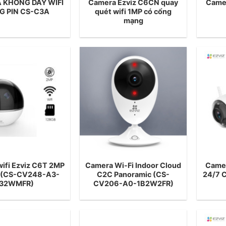
 KHÔNG DÂY WIFI
Camera Ezviz C6CN quay
Camer
G PIN CS-C3A
quét wifi 1MP có cổng
mạng
ifi Ezviz C6T 2MP
Camera Wi-Fi Indoor Cloud
Camer
F (CS-CV248-A3-
C2C Panoramic (CS-
24/7 C
32WMFR)
CV206-A0-1B2W2FR)