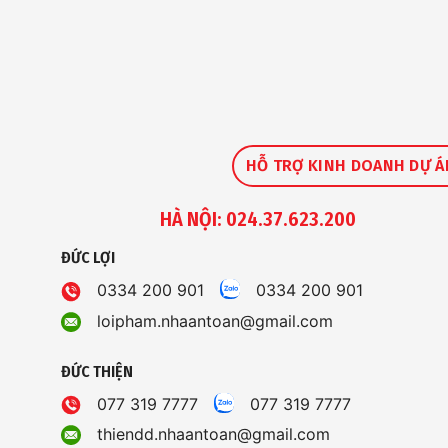
HỖ TRỢ KINH DOANH DỰ Á
HÀ NỘI: 024.37.623.200
ĐỨC LỢI
0334 200 901
0334 200 901
loipham.nhaantoan@gmail.com
ĐỨC THIỆN
077 319 7777
077 319 7777
thiendd.nhaantoan@gmail.com