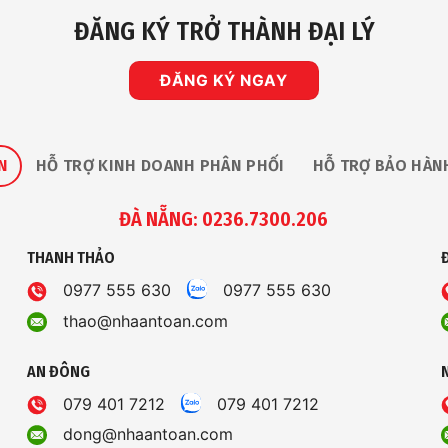
ĐĂNG KÝ TRỞ THÀNH ĐẠI LÝ
ĐĂNG KÝ NGAY
N
HỖ TRỢ KINH DOANH PHÂN PHỐI
HỖ TRỢ BẢO HÀN
ĐÀ NẴNG: 0236.7300.206
THANH THẢO
0977 555 630
0977 555 630
thao@nhaantoan.com
AN ĐÔNG
079 401 7212
079 401 7212
dong@nhaantoan.com