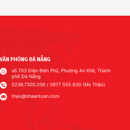
VĂN PHÒNG ĐÀ NẴNG
số 703 Điện Biên Phủ, Phường An Khê, Thành
phố Đà Nẵng
0236.7300.206 / 0977 555 630 (Ms Thảo)
thao@nhaantoan.com