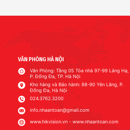
VĂN PHÒNG HÀ NỘI
Văn Phòng: Tầng 05 Tòa nhà 97-99 Láng Hạ,
P. Đống Đa, TP. Hà Nội
Kho hàng và Bảo hành: 88-90 Yên Lãng, P.
Đống Đa, Hà Nội
024.3762.3200
info.nhaantoan@gmail.com
www.hikvision.vn
-
www.nhaantoan.com