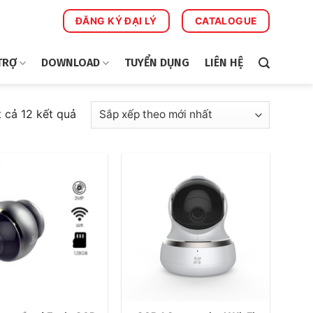
ĐĂNG KÝ ĐẠI LÝ
CATALOGUE
TRỢ
DOWNLOAD
TUYỂN DỤNG
LIÊN HỆ
Đã
t cả 12 kết quả
sắp
xếp
theo
mới
nhất