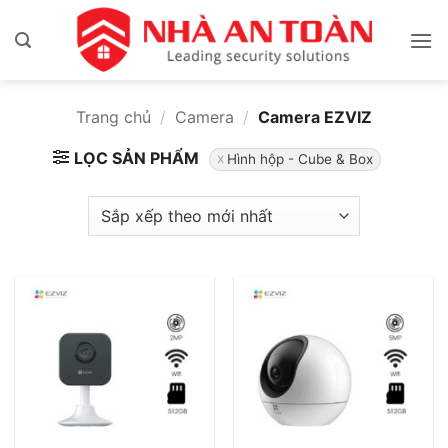
Bỏ
qua
nội
dung
Trang chủ
/
Camera
/
Camera EZVIZ
LỌC SẢN PHẨM
Hình hộp - Cube & Box