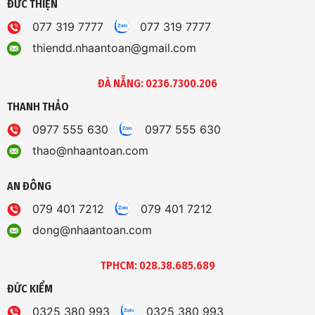
ĐỨC THIỆN
077 319 7777
077 319 7777
thiendd.nhaantoan@gmail.com
ĐÀ NẴNG: 0236.7300.206
THANH THẢO
0977 555 630
0977 555 630
thao@nhaantoan.com
AN ĐÔNG
079 401 7212
079 401 7212
dong@nhaantoan.com
TPHCM: 028.38.685.689
ĐỨC KIỂM
0325 380 993
0325 380 993