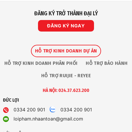
ĐĂNG KÝ TRỞ THÀNH ĐẠI LÝ
ĐĂNG KÝ NGAY
HỖ TRỢ KINH DOANH DỰ ÁN
HỖ TRỢ KINH DOANH PHÂN PHỐI
HỖ TRỢ BẢO HÀNH
HỖ TRỢ RUIJIE - REYEE
HÀ NỘI: 024.37.623.200
ĐỨC LỢI
0334 200 901
0334 200 901
loipham.nhaantoan@gmail.com