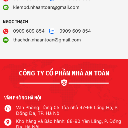
kiembd.nhaantoan@gmail.com
NGỌC THẠCH
0909 609 854
0909 609 854
thachdn.nhaantoan@gmail.com
CÔNG TY CỔ PHẦN NHÀ AN TOÀN
VĂN PHÒNG HÀ NỘI
Văn Phòng: Tầng 05 Tòa nhà 97-99 Láng Hạ, P.
Đống Đa, TP. Hà Nội
Kho hàng và Bảo hành: 88-90 Yên Lãng, P. Đống
Đa, Hà Nội