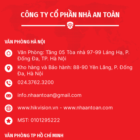
CÔNG TY CỔ PHẦN NHÀ AN TOÀN
VĂN PHÒNG HÀ NỘI
Văn Phòng: Tầng 05 Tòa nhà 97-99 Láng Hạ, P.
Đống Đa, TP. Hà Nội
Kho hàng và Bảo hành: 88-90 Yên Lãng, P. Đống
Đa, Hà Nội
024.3762.3200
info.nhaantoan@gmail.com
www.hikvision.vn
-
www.nhaantoan.com
MST: 0101295222
VĂN PHÒNG TP HỒ CHÍ MINH