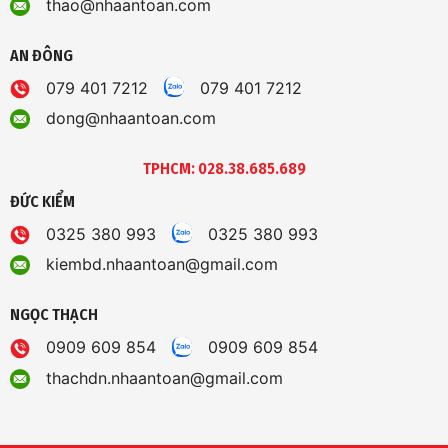
thao@nhaantoan.com
AN ĐÔNG
079 401 7212
079 401 7212
dong@nhaantoan.com
TPHCM: 028.38.685.689
ĐỨC KIỂM
0325 380 993
0325 380 993
kiembd.nhaantoan@gmail.com
NGỌC THẠCH
0909 609 854
0909 609 854
thachdn.nhaantoan@gmail.com