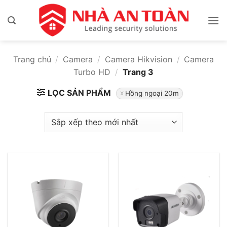
Bỏ
qua
nội
dung
Trang chủ
/
Camera
/
Camera Hikvision
/
Camera
Turbo HD
/
Trang 3
LỌC SẢN PHẨM
Hồng ngoại 20m