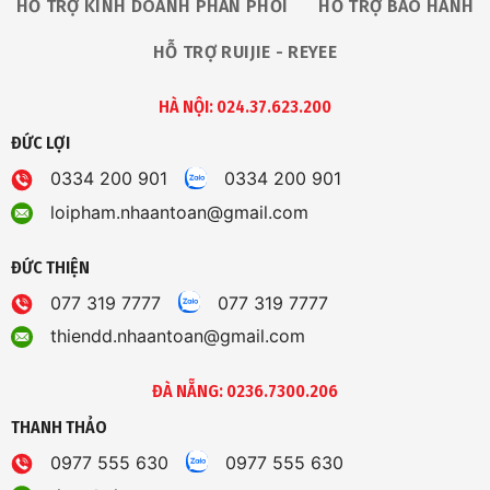
HỖ TRỢ KINH DOANH PHÂN PHỐI
HỖ TRỢ BẢO HÀNH
HỖ TRỢ RUIJIE - REYEE
HÀ NỘI: 024.37.623.200
ĐỨC LỢI
0334 200 901
0334 200 901
loipham.nhaantoan@gmail.com
ĐỨC THIỆN
077 319 7777
077 319 7777
thiendd.nhaantoan@gmail.com
ĐÀ NẴNG: 0236.7300.206
THANH THẢO
0977 555 630
0977 555 630