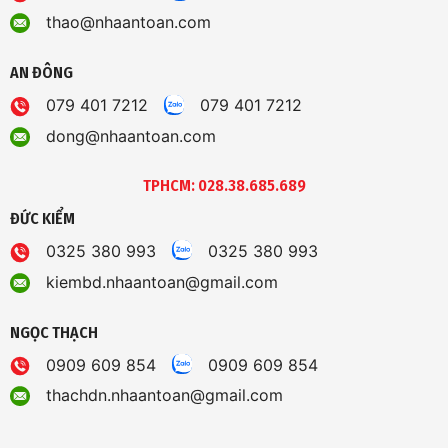
thao@nhaantoan.com
AN ĐÔNG
079 401 7212
079 401 7212
dong@nhaantoan.com
TPHCM: 028.38.685.689
ĐỨC KIỂM
0325 380 993
0325 380 993
kiembd.nhaantoan@gmail.com
NGỌC THẠCH
0909 609 854
0909 609 854
thachdn.nhaantoan@gmail.com