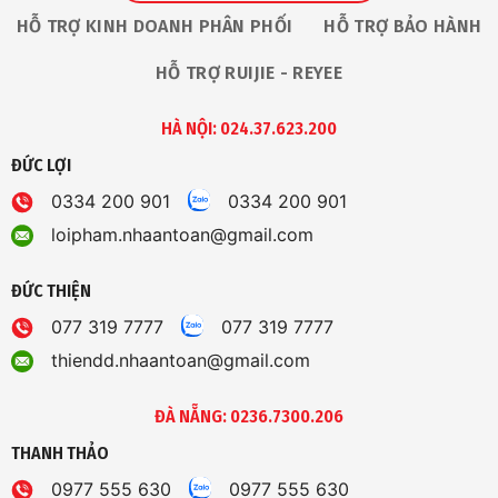
HỖ TRỢ KINH DOANH PHÂN PHỐI
HỖ TRỢ BẢO HÀNH
HỖ TRỢ RUIJIE - REYEE
HÀ NỘI: 024.37.623.200
ĐỨC LỢI
0334 200 901
0334 200 901
loipham.nhaantoan@gmail.com
ĐỨC THIỆN
077 319 7777
077 319 7777
thiendd.nhaantoan@gmail.com
ĐÀ NẴNG: 0236.7300.206
THANH THẢO
0977 555 630
0977 555 630