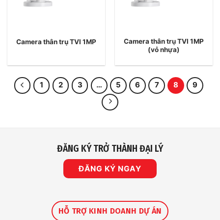
Camera thân trụ TVI 1MP
Camera thân trụ TVI 1MP
(vỏ nhựa)
1
2
3
…
5
6
7
8
9
ĐĂNG KÝ TRỞ THÀNH ĐẠI LÝ
ĐĂNG KÝ NGAY
HỖ TRỢ KINH DOANH DỰ ÁN