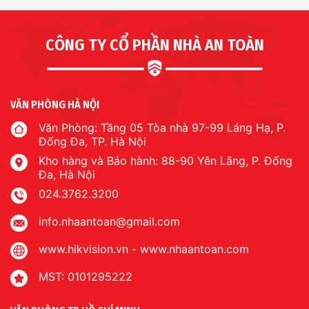
CÔNG TY CỔ PHẦN NHÀ AN TOÀN
VĂN PHÒNG HÀ NỘI
Văn Phòng: Tầng 05 Tòa nhà 97-99 Láng Hạ, P.
Đống Đa, TP. Hà Nội
Kho hàng và Bảo hành: 88-90 Yên Lãng, P. Đống
Đa, Hà Nội
024.3762.3200
info.nhaantoan@gmail.com
www.hikvision.vn
-
www.nhaantoan.com
MST: 0101295222