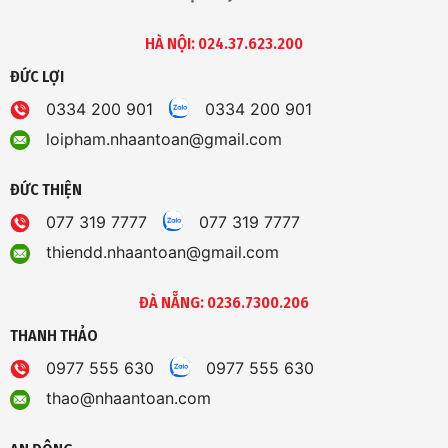
HÀ NỘI: 024.37.623.200
ĐỨC LỢI
0334 200 901
0334 200 901
loipham.nhaantoan@gmail.com
ĐỨC THIỆN
077 319 7777
077 319 7777
thiendd.nhaantoan@gmail.com
ĐÀ NẴNG: 0236.7300.206
THANH THẢO
0977 555 630
0977 555 630
thao@nhaantoan.com