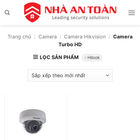
Bỏ
qua
nội
dung
Trang chủ
/
Camera
/
Camera Hikvision
/
Camera
Turbo HD
LỌC SẢN PHẨM
Hilook