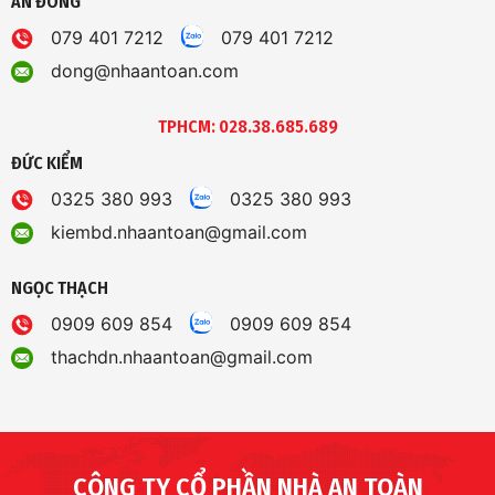
AN ĐÔNG
079 401 7212
079 401 7212
dong@nhaantoan.com
TPHCM: 028.38.685.689
ĐỨC KIỂM
0325 380 993
0325 380 993
kiembd.nhaantoan@gmail.com
NGỌC THẠCH
0909 609 854
0909 609 854
thachdn.nhaantoan@gmail.com
CÔNG TY CỔ PHẦN NHÀ AN TOÀN