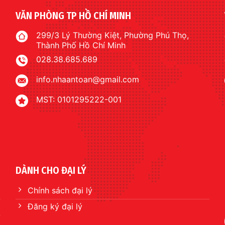
VĂN PHÒNG TP HỒ CHÍ MINH
299/3 Lý Thường Kiệt, Phường Phú Thọ,
Thành Phố Hồ Chí Minh
028.38.685.689
info.nhaantoan@gmail.com
MST: 0101295222-001
DÀNH CHO ĐẠI LÝ
Chính sách đại lý
Đăng ký đại lý