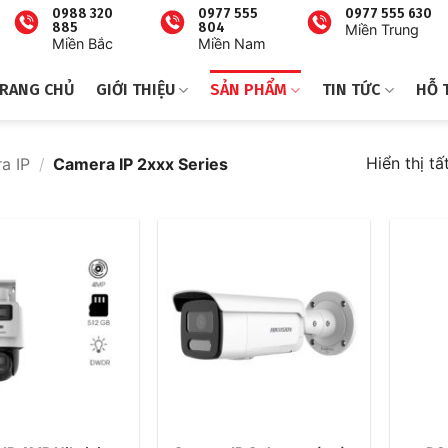
0988 320
0977 555
0977 555 630
885
804
Miền Trung
Miền Bắc
Miền Nam
RANG CHỦ
GIỚI THIỆU
SẢN PHẨM
TIN TỨC
HỖ 
Hiển thị tấ
a IP
/
Camera IP 2xxx Series