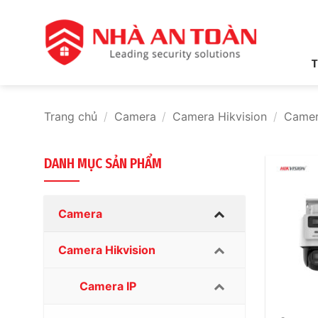
Bỏ
qua
nội
dung
T
Trang chủ
/
Camera
/
Camera Hikvision
/
Camer
DANH MỤC SẢN PHẨM
Camera
Camera Hikvision
Camera IP