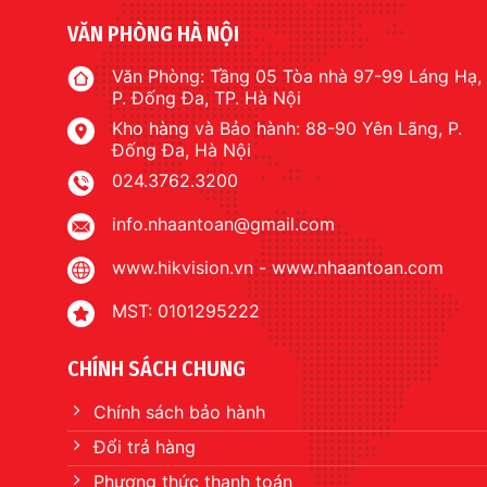
VĂN PHÒNG HÀ NỘI
Văn Phòng: Tầng 05 Tòa nhà 97-99 Láng Hạ,
P. Đống Đa, TP. Hà Nội
Kho hàng và Bảo hành: 88-90 Yên Lãng, P.
Đống Đa, Hà Nội
024.3762.3200
info.nhaantoan@gmail.com
www.hikvision.vn
-
www.nhaantoan.com
MST: 0101295222
CHÍNH SÁCH CHUNG
Chính sách bảo hành
Đổi trả hàng
Phương thức thanh toán