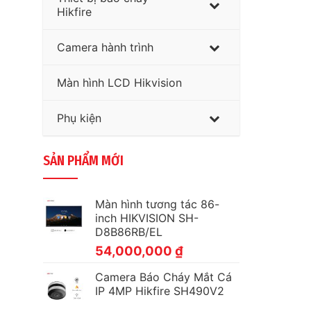
Hikfire
Camera hành trình
Màn hình LCD Hikvision
Phụ kiện
SẢN PHẨM MỚI
Màn hình tương tác 86-
inch HIKVISION SH-
D8B86RB/EL
54,000,000
₫
Camera Báo Cháy Mắt Cá
IP 4MP Hikfire SH490V2