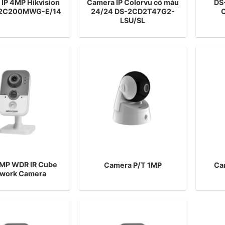
IP 4MP Hikvision
Camera IP Colorvu có màu
DS
2C200MWG-E/14
24/24 DS-2CD2T47G2-
LSU/SL
MP WDR IR Cube
Camera P/T 1MP
Ca
work Camera