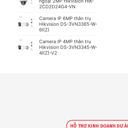
ngoại 2MP Hikvision HIK-
2CD2D24G4-VN
Camera IP 6MP thân trụ
Hikvision DS-3VN3365-W-
6I(Z)
Camera IP 4MP thân trụ
Hikvision DS-3VN3345-W-
4I(Z)-V2
HỖ TRỢ KINH DOANH DỰ Á