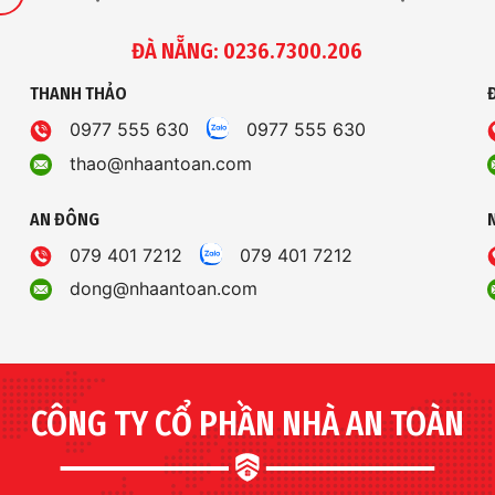
ĐÀ NẴNG: 0236.7300.206
THANH THẢO
0977 555 630
0977 555 630
thao@nhaantoan.com
AN ĐÔNG
079 401 7212
079 401 7212
dong@nhaantoan.com
CÔNG TY CỔ PHẦN NHÀ AN TOÀN