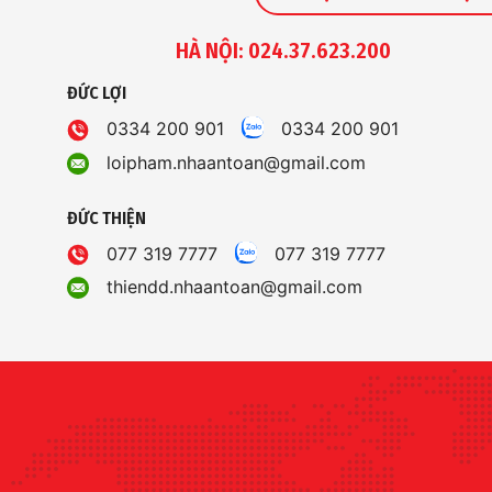
HÀ NỘI: 024.37.623.200
ĐỨC LỢI
0334 200 901
0334 200 901
loipham.nhaantoan@gmail.com
ĐỨC THIỆN
077 319 7777
077 319 7777
thiendd.nhaantoan@gmail.com