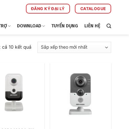
ĐĂNG KÝ ĐẠI LÝ
CATALOGUE
TRỢ
DOWNLOAD
TUYỂN DỤNG
LIÊN HỆ
Đã
t cả 10 kết quả
sắp
xếp
theo
mới
nhất