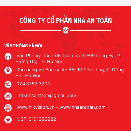
CÔNG TY CỔ PHẦN NHÀ AN TOÀN
VĂN PHÒNG HÀ NỘI
Văn Phòng: Tầng 05 Tòa nhà 97-99 Láng Hạ, P.
Đống Đa, TP. Hà Nội
Kho hàng và Bảo hành: 88-90 Yên Lãng, P. Đống
Đa, Hà Nội
024.3762.3200
info.nhaantoan@gmail.com
www.hikvision.vn
-
www.nhaantoan.com
MST: 0101295222