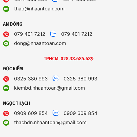
thao@nhaantoan.com
AN ĐÔNG
079 401 7212
079 401 7212
dong@nhaantoan.com
TPHCM: 028.38.685.689
ĐỨC KIỂM
0325 380 993
0325 380 993
kiembd.nhaantoan@gmail.com
NGỌC THẠCH
0909 609 854
0909 609 854
thachdn.nhaantoan@gmail.com