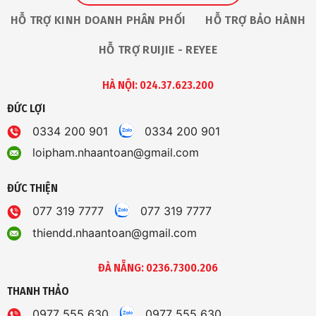
HỖ TRỢ KINH DOANH PHÂN PHỐI
HỖ TRỢ BẢO HÀNH
HỖ TRỢ RUIJIE - REYEE
HÀ NỘI: 024.37.623.200
ĐỨC LỢI
0334 200 901
0334 200 901
loipham.nhaantoan@gmail.com
ĐỨC THIỆN
077 319 7777
077 319 7777
thiendd.nhaantoan@gmail.com
ĐÀ NẴNG: 0236.7300.206
THANH THẢO
0977 555 630
0977 555 630