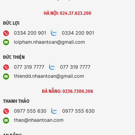
HÀ NỘI: 024.37.623.200
ĐỨC LỢI
0334 200 901
0334 200 901
loipham.nhaantoan@gmail.com
ĐỨC THIỆN
077 319 7777
077 319 7777
thiendd.nhaantoan@gmail.com
ĐÀ NẴNG: 0236.7300.206
THANH THẢO
0977 555 630
0977 555 630
thao@nhaantoan.com