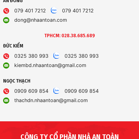
AN ĐÔNG
079 401 7212
079 401 7212
dong@nhaantoan.com
TPHCM: 028.38.685.689
ĐỨC KIỂM
0325 380 993
0325 380 993
kiembd.nhaantoan@gmail.com
NGỌC THẠCH
0909 609 854
0909 609 854
thachdn.nhaantoan@gmail.com
CÔNG TY CỔ PHẦN NHÀ AN TOÀN