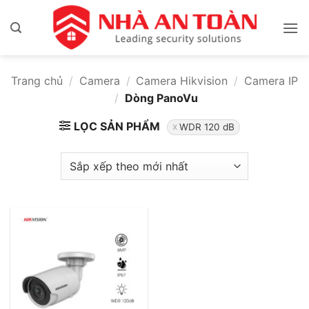
Bỏ
qua
nội
dung
Trang chủ
/
Camera
/
Camera Hikvision
/
Camera IP
/
Dòng PanoVu
LỌC SẢN PHẨM
WDR 120 dB