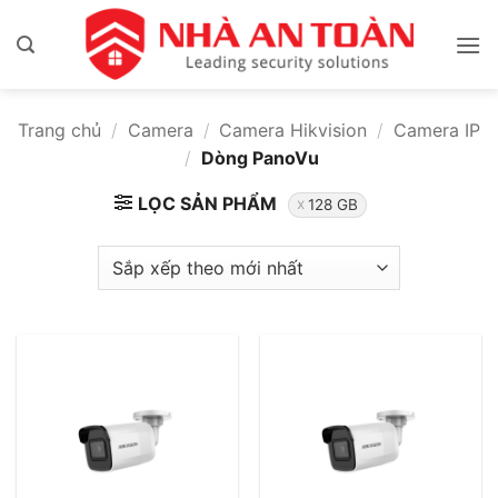
Bỏ
qua
nội
dung
Trang chủ
/
Camera
/
Camera Hikvision
/
Camera IP
/
Dòng PanoVu
LỌC SẢN PHẨM
128 GB