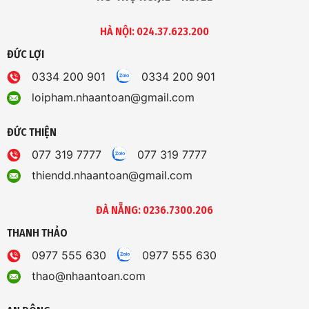
HÀ NỘI: 024.37.623.200
ĐỨC LỢI
0334 200 901
0334 200 901
loipham.nhaantoan@gmail.com
ĐỨC THIỆN
077 319 7777
077 319 7777
thiendd.nhaantoan@gmail.com
ĐÀ NẴNG: 0236.7300.206
THANH THẢO
0977 555 630
0977 555 630
thao@nhaantoan.com