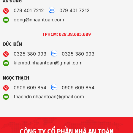
AN ĐÔNG
079 401 7212
079 401 7212
dong@nhaantoan.com
TPHCM: 028.38.685.689
ĐỨC KIỂM
0325 380 993
0325 380 993
kiembd.nhaantoan@gmail.com
NGỌC THẠCH
0909 609 854
0909 609 854
thachdn.nhaantoan@gmail.com
CÔNG TY CỔ PHẦN NHÀ AN TOÀN