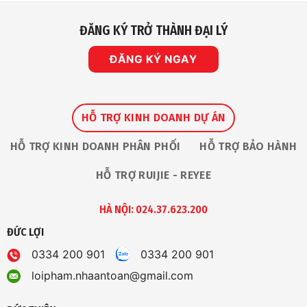
ĐĂNG KÝ TRỞ THÀNH ĐẠI LÝ
ĐĂNG KÝ NGAY
HỖ TRỢ KINH DOANH DỰ ÁN
HỖ TRỢ KINH DOANH PHÂN PHỐI
HỖ TRỢ BẢO HÀNH
HỖ TRỢ RUIJIE - REYEE
HÀ NỘI: 024.37.623.200
ĐỨC LỢI
0334 200 901
0334 200 901
loipham.nhaantoan@gmail.com