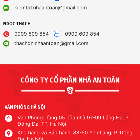
kiembd.nhaantoan@gmail.com
NGỌC THẠCH
0909 609 854
0909 609 854
thachdn.nhaantoan@gmail.com
CÔNG TY CỔ PHẦN NHÀ AN TOÀN
VĂN PHÒNG HÀ NỘI
Văn Phòng: Tầng 05 Tòa nhà 97-99 Láng Hạ, P.
Đống Đa, TP. Hà Nội
Kho hàng và Bảo hành: 88-90 Yên Lãng, P. Đống
Đa, Hà Nội