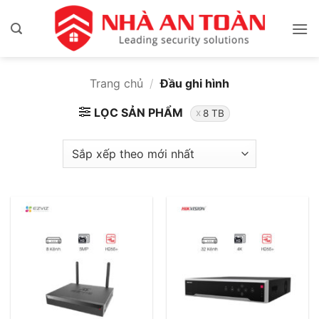
Bỏ
qua
nội
dung
Trang chủ
/
Đầu ghi hình
LỌC SẢN PHẨM
8 TB