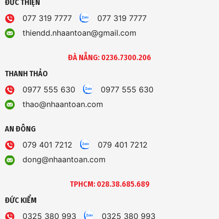
ĐỨC THIỆN
077 319 7777
077 319 7777
thiendd.nhaantoan@gmail.com
ĐÀ NẴNG: 0236.7300.206
THANH THẢO
0977 555 630
0977 555 630
thao@nhaantoan.com
AN ĐÔNG
079 401 7212
079 401 7212
dong@nhaantoan.com
TPHCM: 028.38.685.689
ĐỨC KIỂM
0325 380 993
0325 380 993