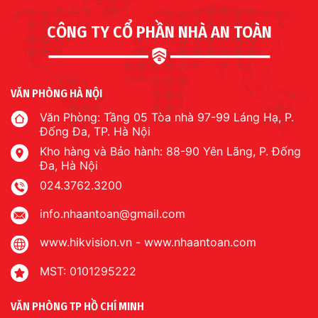
CÔNG TY CỔ PHẦN NHÀ AN TOÀN
VĂN PHÒNG HÀ NỘI
Văn Phòng: Tầng 05 Tòa nhà 97-99 Láng Hạ, P.
Đống Đa, TP. Hà Nội
Kho hàng và Bảo hành: 88-90 Yên Lãng, P. Đống
Đa, Hà Nội
024.3762.3200
info.nhaantoan@gmail.com
www.hikvision.vn
-
www.nhaantoan.com
MST: 0101295222
VĂN PHÒNG TP HỒ CHÍ MINH