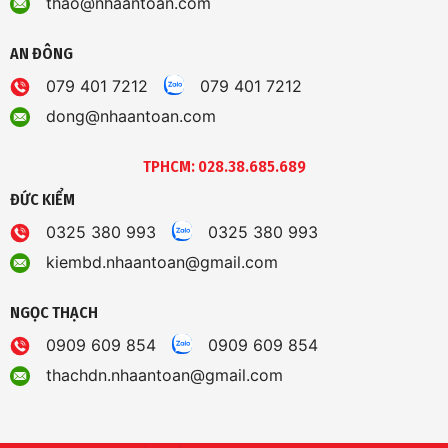
thao@nhaantoan.com
AN ĐÔNG
079 401 7212
079 401 7212
dong@nhaantoan.com
TPHCM: 028.38.685.689
ĐỨC KIỂM
0325 380 993
0325 380 993
kiembd.nhaantoan@gmail.com
NGỌC THẠCH
0909 609 854
0909 609 854
thachdn.nhaantoan@gmail.com