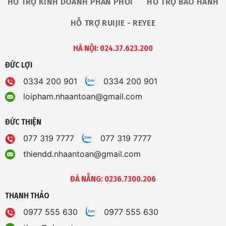
HỖ TRỢ KINH DOANH PHÂN PHỐI
HỖ TRỢ BẢO HÀNH
HỖ TRỢ RUIJIE - REYEE
HÀ NỘI: 024.37.623.200
ĐỨC LỢI
0334 200 901
0334 200 901
loipham.nhaantoan@gmail.com
ĐỨC THIỆN
077 319 7777
077 319 7777
thiendd.nhaantoan@gmail.com
ĐÀ NẴNG: 0236.7300.206
THANH THẢO
0977 555 630
0977 555 630