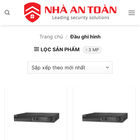
Bỏ
qua
nội
dung
Trang chủ
/
Đầu ghi hình
LỌC SẢN PHẨM
3 MP