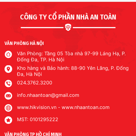
CÔNG TY CỔ PHẦN NHÀ AN TOÀN
VĂN PHÒNG HÀ NỘI
Văn Phòng: Tầng 05 Tòa nhà 97-99 Láng Hạ, P.
Đống Đa, TP. Hà Nội
Kho hàng và Bảo hành: 88-90 Yên Lãng, P. Đống
Đa, Hà Nội
024.3762.3200
info.nhaantoan@gmail.com
www.hikvision.vn
-
www.nhaantoan.com
MST: 0101295222
VĂN PHÒNG TP HỒ CHÍ MINH