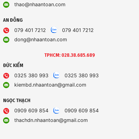
thao@nhaantoan.com
AN ĐÔNG
079 401 7212
079 401 7212
dong@nhaantoan.com
TPHCM: 028.38.685.689
ĐỨC KIỂM
0325 380 993
0325 380 993
kiembd.nhaantoan@gmail.com
NGỌC THẠCH
0909 609 854
0909 609 854
thachdn.nhaantoan@gmail.com