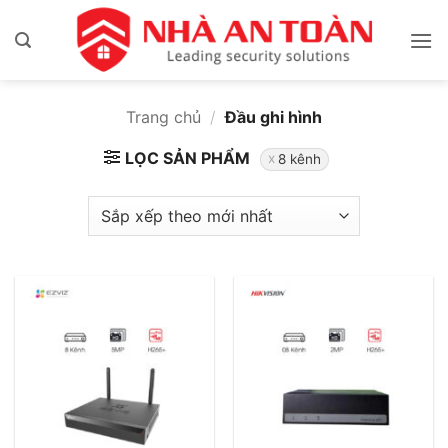
Bỏ
qua
nội
dung
Trang chủ
/
Đầu ghi hình
LỌC SẢN PHẨM
8 kênh