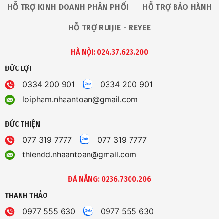
HỖ TRỢ KINH DOANH PHÂN PHỐI
HỖ TRỢ BẢO HÀNH
HỖ TRỢ RUIJIE - REYEE
HÀ NỘI: 024.37.623.200
ĐỨC LỢI
0334 200 901
0334 200 901
loipham.nhaantoan@gmail.com
ĐỨC THIỆN
077 319 7777
077 319 7777
thiendd.nhaantoan@gmail.com
ĐÀ NẴNG: 0236.7300.206
THANH THẢO
0977 555 630
0977 555 630