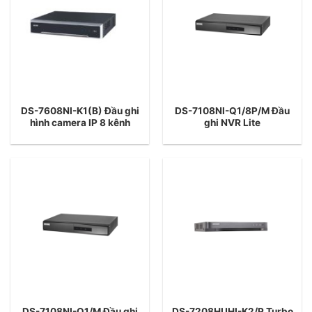
DS-7608NI-K1(B) Đầu ghi
DS-7108NI-Q1/8P/M Đầu
hình camera IP 8 kênh
ghi NVR Lite
DS-7108NI-Q1/M Đầu ghi
DS-7208HUHI-K2/P Turbo