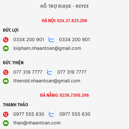
HỖ TRỢ RUIJIE - REYEE
HÀ NỘI: 024.37.623.200
ĐỨC LỢI
0334 200 901
0334 200 901
loipham.nhaantoan@gmail.com
ĐỨC THIỆN
077 319 7777
077 319 7777
thiendd.nhaantoan@gmail.com
ĐÀ NẴNG: 0236.7300.206
THANH THẢO
0977 555 630
0977 555 630
thao@nhaantoan.com