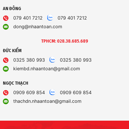
AN ĐÔNG
079 401 7212
079 401 7212
dong@nhaantoan.com
TPHCM: 028.38.685.689
ĐỨC KIỂM
0325 380 993
0325 380 993
kiembd.nhaantoan@gmail.com
NGỌC THẠCH
0909 609 854
0909 609 854
thachdn.nhaantoan@gmail.com