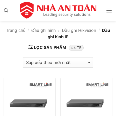
Bỏ
qua
nội
dung
Trang chủ
/
Đầu ghi hình
/
Đầu ghi Hikvision
/
Đầu
ghi hình IP
LỌC SẢN PHẨM
4 TB