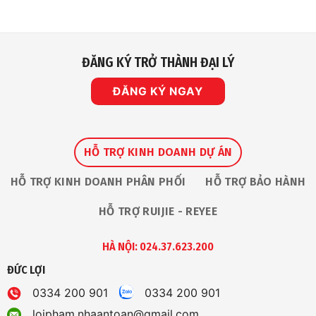
ĐĂNG KÝ TRỞ THÀNH ĐẠI LÝ
ĐĂNG KÝ NGAY
HỖ TRỢ KINH DOANH DỰ ÁN
HỖ TRỢ KINH DOANH PHÂN PHỐI
HỖ TRỢ BẢO HÀNH
HỖ TRỢ RUIJIE - REYEE
HÀ NỘI: 024.37.623.200
ĐỨC LỢI
0334 200 901
0334 200 901
loipham.nhaantoan@gmail.com