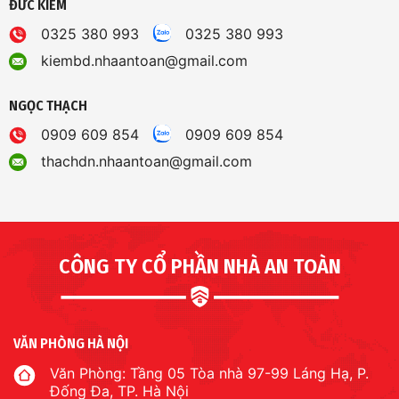
ĐỨC KIỂM
0325 380 993
0325 380 993
kiembd.nhaantoan@gmail.com
NGỌC THẠCH
0909 609 854
0909 609 854
thachdn.nhaantoan@gmail.com
CÔNG TY CỔ PHẦN NHÀ AN TOÀN
VĂN PHÒNG HÀ NỘI
Văn Phòng: Tầng 05 Tòa nhà 97-99 Láng Hạ, P.
Đống Đa, TP. Hà Nội