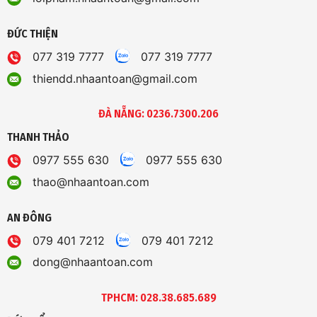
ĐỨC THIỆN
077 319 7777
077 319 7777
thiendd.nhaantoan@gmail.com
ĐÀ NẴNG: 0236.7300.206
THANH THẢO
0977 555 630
0977 555 630
thao@nhaantoan.com
AN ĐÔNG
079 401 7212
079 401 7212
dong@nhaantoan.com
TPHCM: 028.38.685.689