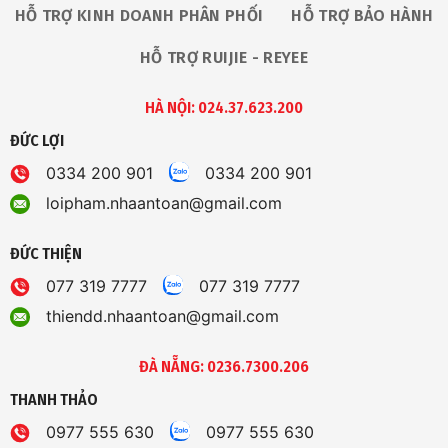
HỖ TRỢ KINH DOANH PHÂN PHỐI
HỖ TRỢ BẢO HÀNH
HỖ TRỢ RUIJIE - REYEE
HÀ NỘI: 024.37.623.200
ĐỨC LỢI
0334 200 901
0334 200 901
loipham.nhaantoan@gmail.com
ĐỨC THIỆN
077 319 7777
077 319 7777
thiendd.nhaantoan@gmail.com
ĐÀ NẴNG: 0236.7300.206
THANH THẢO
0977 555 630
0977 555 630