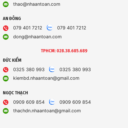
thao@nhaantoan.com
AN ĐÔNG
079 401 7212
079 401 7212
dong@nhaantoan.com
TPHCM: 028.38.685.689
ĐỨC KIỂM
0325 380 993
0325 380 993
kiembd.nhaantoan@gmail.com
NGỌC THẠCH
0909 609 854
0909 609 854
thachdn.nhaantoan@gmail.com