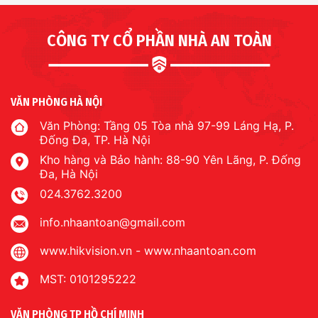
CÔNG TY CỔ PHẦN NHÀ AN TOÀN
VĂN PHÒNG HÀ NỘI
Văn Phòng: Tầng 05 Tòa nhà 97-99 Láng Hạ, P.
Đống Đa, TP. Hà Nội
Kho hàng và Bảo hành: 88-90 Yên Lãng, P. Đống
Đa, Hà Nội
024.3762.3200
info.nhaantoan@gmail.com
www.hikvision.vn
-
www.nhaantoan.com
MST: 0101295222
VĂN PHÒNG TP HỒ CHÍ MINH