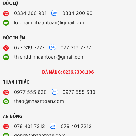
ĐỨC LỢI
0334 200 901
0334 200 901
loipham.nhaantoan@gmail.com
ĐỨC THIỆN
077 319 7777
077 319 7777
thiendd.nhaantoan@gmail.com
ĐÀ NẴNG: 0236.7300.206
THANH THẢO
0977 555 630
0977 555 630
thao@nhaantoan.com
AN ĐÔNG
079 401 7212
079 401 7212
dong@nhaantoan.com