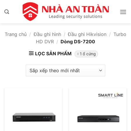
Bỏ
qua
nội
dung
Trang chủ
/
Đầu ghi hình
/
Đầu ghi Hikvision
/
Turbo
HD DVR
/
Dòng DS-7200
LỌC SẢN PHẨM
1 ổ cứng