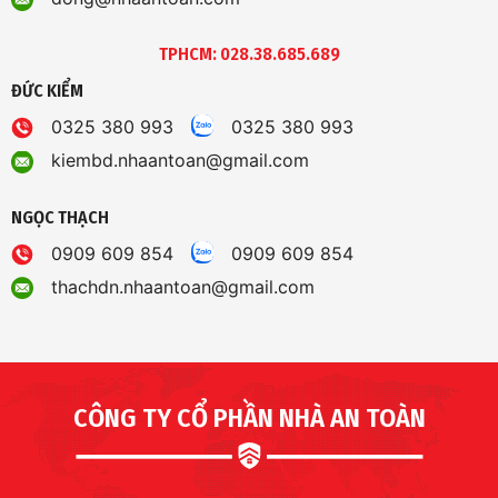
TPHCM: 028.38.685.689
ĐỨC KIỂM
0325 380 993
0325 380 993
kiembd.nhaantoan@gmail.com
NGỌC THẠCH
0909 609 854
0909 609 854
thachdn.nhaantoan@gmail.com
CÔNG TY CỔ PHẦN NHÀ AN TOÀN