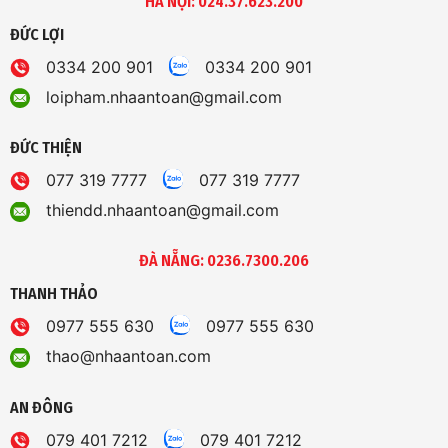
HÀ NỘI: 024.37.623.200
ĐỨC LỢI
0334 200 901
0334 200 901
loipham.nhaantoan@gmail.com
ĐỨC THIỆN
077 319 7777
077 319 7777
thiendd.nhaantoan@gmail.com
ĐÀ NẴNG: 0236.7300.206
THANH THẢO
0977 555 630
0977 555 630
thao@nhaantoan.com
AN ĐÔNG
079 401 7212
079 401 7212