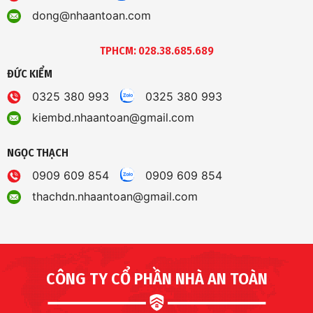
dong@nhaantoan.com
TPHCM: 028.38.685.689
ĐỨC KIỂM
0325 380 993
0325 380 993
kiembd.nhaantoan@gmail.com
NGỌC THẠCH
0909 609 854
0909 609 854
thachdn.nhaantoan@gmail.com
CÔNG TY CỔ PHẦN NHÀ AN TOÀN