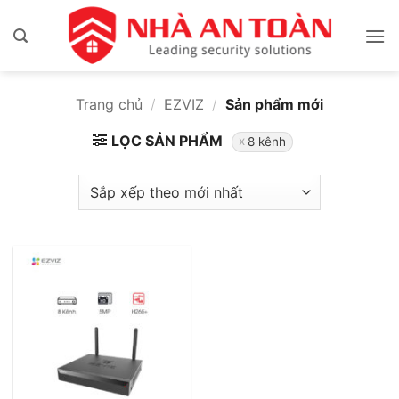
Bỏ
qua
nội
dung
Trang chủ
/
EZVIZ
/
Sản phẩm mới
LỌC SẢN PHẨM
8 kênh