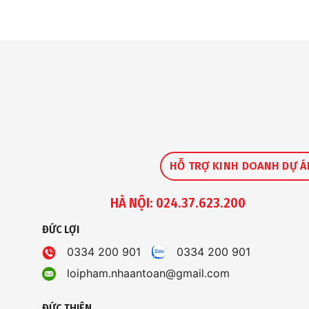
HỖ TRỢ KINH DOANH DỰ Á
HÀ NỘI: 024.37.623.200
ĐỨC LỢI
0334 200 901
0334 200 901
loipham.nhaantoan@gmail.com
ĐỨC THIỆN