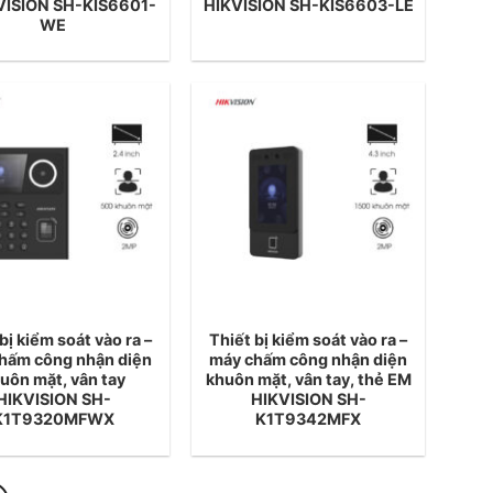
KVISION SH-KIS6601-
HIKVISION SH-KIS6603-LE
WE
bị kiểm soát vào ra –
Thiết bị kiểm soát vào ra –
hấm công nhận diện
máy chấm công nhận diện
uôn mặt, vân tay
khuôn mặt, vân tay, thẻ EM
HIKVISION SH-
HIKVISION SH-
K1T9320MFWX
K1T9342MFX