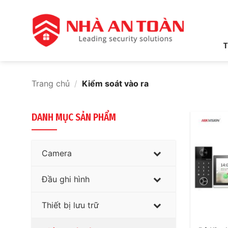
Bỏ
qua
nội
dung
T
Trang chủ
/
Kiểm soát vào ra
DANH MỤC SẢN PHẨM
Camera
Đầu ghi hình
Thiết bị lưu trữ