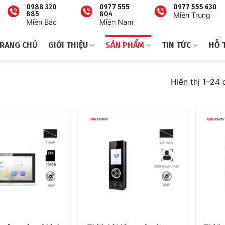
0988 320
0977 555
0977 555 630
885
804
Miền Trung
Miền Bắc
Miền Nam
RANG CHỦ
GIỚI THIỆU
SẢN PHẨM
TIN TỨC
HỖ 
Hiển thị 1–24