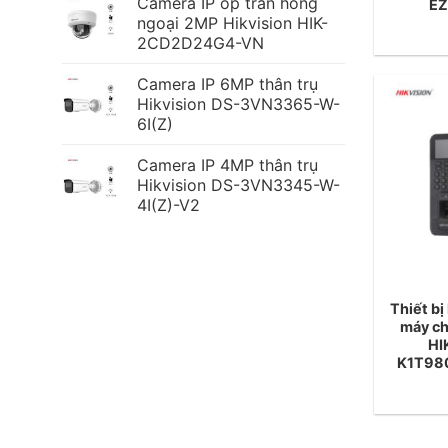
Camera IP ốp trần hồng
EZ
ngoại 2MP Hikvision HIK-
2CD2D24G4-VN
Camera IP 6MP thân trụ
Hikvision DS-3VN3365-W-
6I(Z)
Camera IP 4MP thân trụ
Hikvision DS-3VN3345-W-
4I(Z)-V2
Thiết bị
máy ch
HI
K1T980