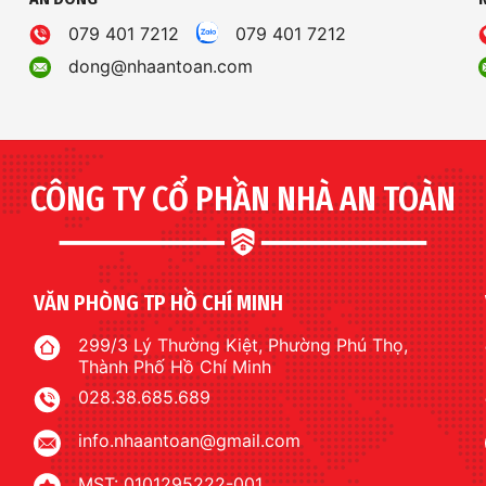
079 401 7212
079 401 7212
dong@nhaantoan.com
CÔNG TY CỔ PHẦN NHÀ AN TOÀN
VĂN PHÒNG TP HỒ CHÍ MINH
299/3 Lý Thường Kiệt, Phường Phú Thọ,
Thành Phố Hồ Chí Minh
028.38.685.689
info.nhaantoan@gmail.com
MST: 0101295222-001