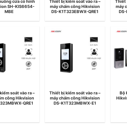
huông cửa có hình
Thiết bị kiểm soát vào ra –
Thiết 
ision SH-KIS6654-
máy chấm công Hikvision
máy c
MBE
DS-K1T323EBWX-QRE1
DS-
 kiểm soát vào ra –
Thiết bị kiểm soát vào ra –
Bộ 
m công Hikvision
máy chấm công Hikvision
Hikv
T323MBWX-QRE1
DS-K1T323MBWX-E1