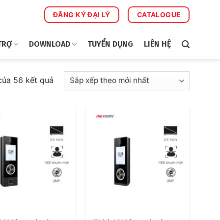
ĐĂNG KÝ ĐẠI LÝ
CATALOGUE
TRỢ
DOWNLOAD
TUYỂN DỤNG
LIÊN HỆ
Đã
 của 56 kết quả
sắp
xếp
theo
mới
nhất