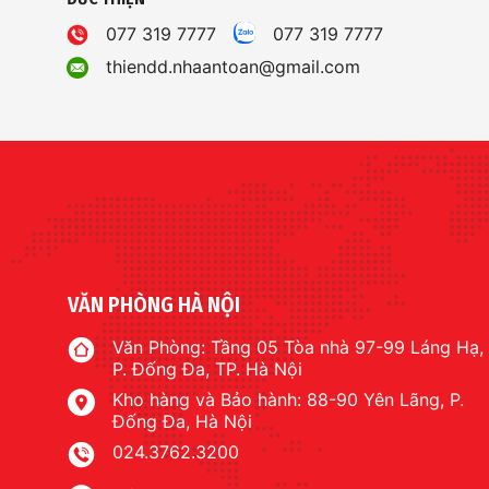
077 319 7777
077 319 7777
thiendd.nhaantoan@gmail.com
VĂN PHÒNG HÀ NỘI
Văn Phòng: Tầng 05 Tòa nhà 97-99 Láng Hạ,
P. Đống Đa, TP. Hà Nội
Kho hàng và Bảo hành: 88-90 Yên Lãng, P.
Đống Đa, Hà Nội
024.3762.3200