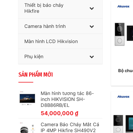
Thiết bị báo cháy
Hikfire
Camera hành trình
Màn hình LCD Hikvision
Phụ kiện
Bộ chu
SẢN PHẨM MỚI
Màn hình tương tác 86-
inch HIKVISION SH-
D8B86RB/EL
54,000,000
₫
Camera Báo Cháy Mắt Cá
IP 4MP Hikfire SH490V2