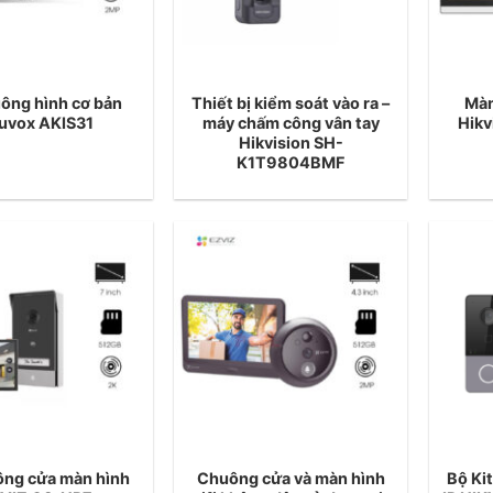
ông hình cơ bản
Thiết bị kiểm soát vào ra –
Màn
uvox AKIS31
máy chấm công vân tay
Hik
Hikvision SH-
K1T9804BMF
ông cửa màn hình
Chuông cửa và màn hình
Bộ Ki