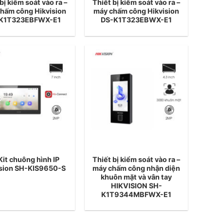
bị kiểm soát vào ra –
Thiết bị kiểm soát vào ra –
hấm công Hikvision
máy chấm công Hikvision
K1T323EBFWX-E1
DS-K1T323EBWX-E1
Kit chuông hình IP
Thiết bị kiểm soát vào ra –
ision SH-KIS9650-S
máy chấm công nhận diện
khuôn mặt và vân tay
HIKVISION SH-
K1T9344MBFWX-E1