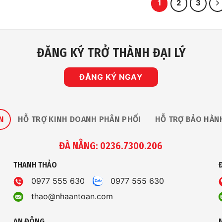
1
2
3
ĐĂNG KÝ TRỞ THÀNH ĐẠI LÝ
ĐĂNG KÝ NGAY
N
HỖ TRỢ KINH DOANH PHÂN PHỐI
HỖ TRỢ BẢO HÀN
ĐÀ NẴNG: 0236.7300.206
THANH THẢO
0977 555 630
0977 555 630
thao@nhaantoan.com
AN ĐÔNG