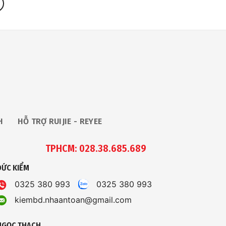
H
HỖ TRỢ RUIJIE - REYEE
TPHCM: 028.38.685.689
ĐỨC KIỂM
0325 380 993
0325 380 993
kiembd.nhaantoan@gmail.com
NGỌC THẠCH