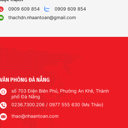
0909 609 854
0909 609 854
thachdn.nhaantoan@gmail.com
VĂN PHÒNG ĐÀ NẴNG
số 703 Điện Biên Phủ, Phường An Khê, Thành
phố Đà Nẵng
0236.7300.206 / 0977 555 630 (Ms Thảo)
thao@nhaantoan.com