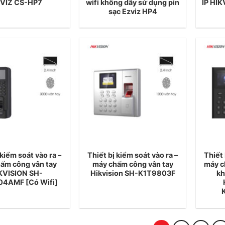
VIZ CS-HP7
wifi không dây sử dụng pin
IP HI
sạc Ezviz HP4
 kiểm soát vào ra –
Thiết bị kiểm soát vào ra –
Thiết 
ấm công vân tay
máy chấm công vân tay
máy c
KVISION SH-
Hikvision SH-K1T9803F
kh
4AMF [Có Wifi]