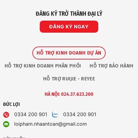
ĐĂNG KÝ TRỞ THÀNH ĐẠI LÝ
ĐĂNG KÝ NGAY
HỖ TRỢ KINH DOANH DỰ ÁN
HỖ TRỢ KINH DOANH PHÂN PHỐI
HỖ TRỢ BẢO HÀNH
HỖ TRỢ RUIJIE - REYEE
HÀ NỘI: 024.37.623.200
ĐỨC LỢI
0334 200 901
0334 200 901
loipham.nhaantoan@gmail.com