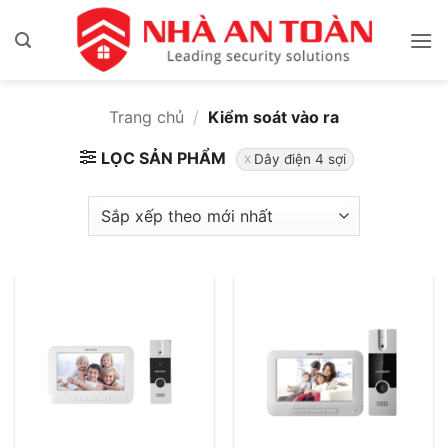
Bỏ
qua
nội
dung
Trang chủ
/
Kiểm soát vào ra
LỌC SẢN PHẨM
Dây điện 4 sợi