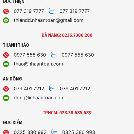
ĐỨC THIỆN
077 319 7777
077 319 7777
thiendd.nhaantoan@gmail.com
ĐÀ NẴNG: 0236.7300.206
THANH THẢO
0977 555 630
0977 555 630
thao@nhaantoan.com
AN ĐÔNG
079 401 7212
079 401 7212
dong@nhaantoan.com
TPHCM: 028.38.685.689
ĐỨC KIỂM
0325 380 993
0325 380 993