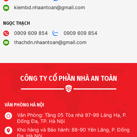
kiembd.nhaantoan@gmail.com
NGỌC THẠCH
0909 609 854
0909 609 854
thachdn.nhaantoan@gmail.com
CÔNG TY CỔ PHẦN NHÀ AN TOÀN
VĂN PHÒNG HÀ NỘI
Văn Phòng: Tầng 05 Tòa nhà 97-99 Láng Hạ, P.
Đống Đa, TP. Hà Nội
Kho hàng và Bảo hành: 88-90 Yên Lãng, P. Đống
Đa, Hà Nội