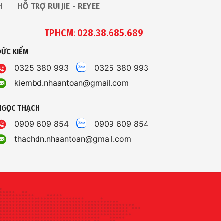
H
HỖ TRỢ RUIJIE - REYEE
TPHCM: 028.38.685.689
ĐỨC KIỂM
0325 380 993
0325 380 993
kiembd.nhaantoan@gmail.com
NGỌC THẠCH
0909 609 854
0909 609 854
thachdn.nhaantoan@gmail.com