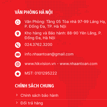
VĂN PHÒNG HÀ NỘI
Văn Phòng: Tầng 05 Tòa nhà 97-99 Láng Hạ,
P. Đống Đa, TP. Hà Nội
Kho hàng và Bảo hành: 88-90 Yên Lãng, P.
Đống Đa, Hà Nội
024.3762.3200
info.nhaantoan@gmail.com
www.hikvision.vn
-
www.nhaantoan.com
MST: 0101295222
CHÍNH SÁCH CHUNG
Chính sách bảo hành
Đổi trả hàng