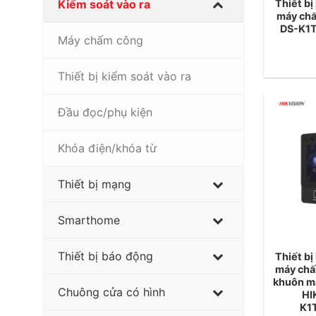
Thiết bị
Kiểm soát vào ra
máy chấ
DS-K1
Máy chấm công
Thiết bị kiểm soát vào ra
Đầu đọc/phụ kiện
Khóa điện/khóa từ
Thiết bị mạng
Smarthome
Thiết bị báo động
Thiết bị
máy chấ
khuôn mặ
Chuông cửa có hình
HI
K1