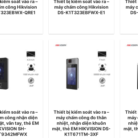
 kiểm soát vào ra –
Thiết bị kiểm soát vào ra –
Thiết 
m công Hikvision
máy chấm công Hikvision
máy c
T323EBWX-QRE1
DS-K1T323EBFWX-E1
DS
 kiểm soát vào ra –
Thiết bị kiểm soát vào ra –
Thiết 
m công nhận diện
máy chấm công đo thân
máy 
t, vân tay, thẻ EM
nhiệt, nhận diện khuôn
nhiệ
KVISION SH-
mặt, thẻ EM HIKVISION DS-
mặt, t
T9342MFWX
K1T671TM-3XF