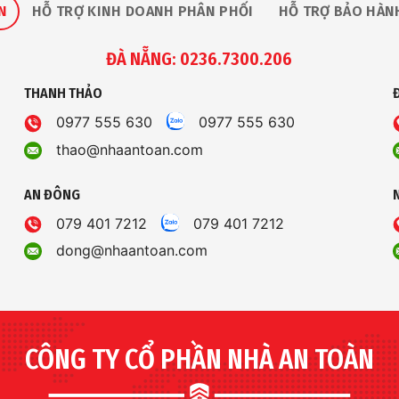
N
HỖ TRỢ KINH DOANH PHÂN PHỐI
HỖ TRỢ BẢO HÀN
ĐÀ NẴNG: 0236.7300.206
THANH THẢO
0977 555 630
0977 555 630
thao@nhaantoan.com
AN ĐÔNG
079 401 7212
079 401 7212
dong@nhaantoan.com
CÔNG TY CỔ PHẦN NHÀ AN TOÀN