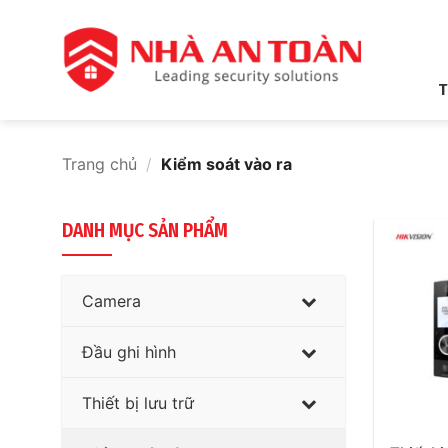
Bỏ
qua
nội
dung
T
Trang chủ
/
Kiểm soát vào ra
DANH MỤC SẢN PHẨM
Camera
Đầu ghi hình
Thiết bị lưu trữ