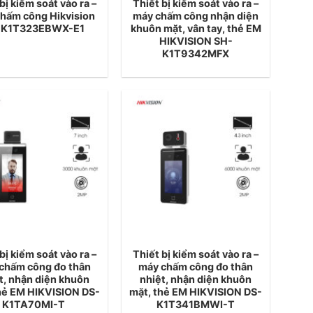
bị kiểm soát vào ra –
Thiết bị kiểm soát vào ra –
hấm công Hikvision
máy chấm công nhận diện
-K1T323EBWX-E1
khuôn mặt, vân tay, thẻ EM
HIKVISION SH-
K1T9342MFX
bị kiểm soát vào ra –
Thiết bị kiểm soát vào ra –
chấm công đo thân
máy chấm công đo thân
t, nhận diện khuôn
nhiệt, nhận diện khuôn
hẻ EM HIKVISION DS-
mặt, thẻ EM HIKVISION DS-
K1TA70MI-T
K1T341BMWI-T