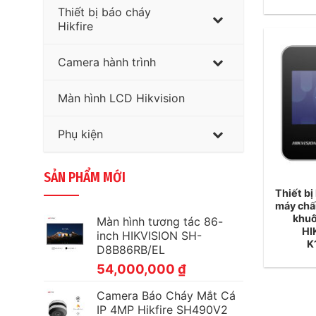
Thiết bị báo cháy
Hikfire
Camera hành trình
Màn hình LCD Hikvision
Phụ kiện
SẢN PHẨM MỚI
Thiết bị
máy chấ
khuô
Màn hình tương tác 86-
HI
inch HIKVISION SH-
K
D8B86RB/EL
54,000,000
₫
Camera Báo Cháy Mắt Cá
IP 4MP Hikfire SH490V2