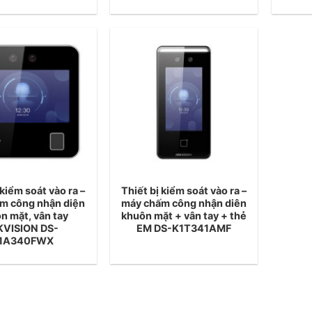
 kiểm soát vào ra –
Thiết bị kiểm soát vào ra –
m công nhận diện
máy chấm công nhận diên
n mặt, vân tay
khuôn mặt + vân tay + thẻ
KVISION DS-
EM DS-K1T341AMF
1A340FWX