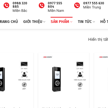
0988 320
0977 555
0977 555 630
885
804
Miền Trung
Miền Bắc
Miền Nam
RANG CHỦ
GIỚI THIỆU
SẢN PHẨM
TIN TỨC
HỖ 
Hiển thị tấ