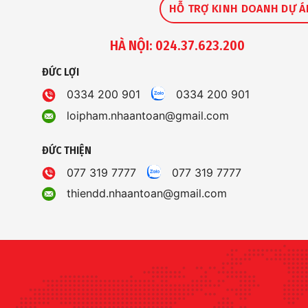
HỖ TRỢ KINH DOANH DỰ Á
HÀ NỘI: 024.37.623.200
ĐỨC LỢI
0334 200 901
0334 200 901
loipham.nhaantoan@gmail.com
ĐỨC THIỆN
077 319 7777
077 319 7777
thiendd.nhaantoan@gmail.com