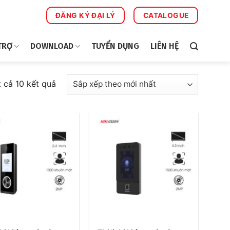
ĐĂNG KÝ ĐẠI LÝ
CATALOGUE
TRỢ
DOWNLOAD
TUYỂN DỤNG
LIÊN HỆ
Đã
t cả 10 kết quả
sắp
xếp
theo
mới
nhất