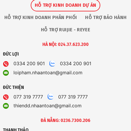
HỖ TRỢ KINH DOANH DỰ ÁN
HỖ TRỢ KINH DOANH PHÂN PHỐI
HỖ TRỢ BẢO HÀNH
HỖ TRỢ RUIJIE - REYEE
HÀ NỘI: 024.37.623.200
ĐỨC LỢI
0334 200 901
0334 200 901
loipham.nhaantoan@gmail.com
ĐỨC THIỆN
077 319 7777
077 319 7777
thiendd.nhaantoan@gmail.com
ĐÀ NẴNG: 0236.7300.206
THANH THẢO