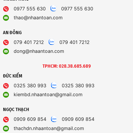
0977 555 630
0977 555 630
thao@nhaantoan.com
AN ĐÔNG
079 401 7212
079 401 7212
dong@nhaantoan.com
TPHCM: 028.38.685.689
ĐỨC KIỂM
0325 380 993
0325 380 993
kiembd.nhaantoan@gmail.com
NGỌC THẠCH
0909 609 854
0909 609 854
thachdn.nhaantoan@gmail.com