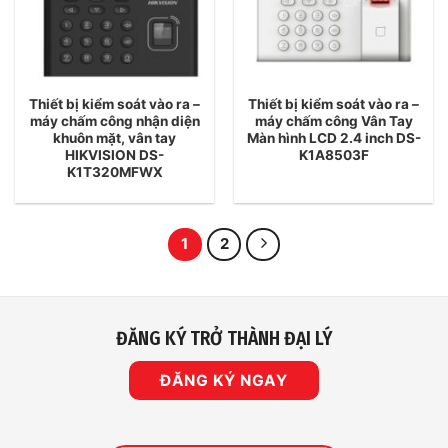
Thiết bị kiểm soát vào ra –
Thiết bị kiểm soát vào ra –
máy chấm công nhận diện
máy chấm công Vân Tay
khuôn mặt, vân tay
Màn hình LCD 2.4 inch DS-
HIKVISION DS-
K1A8503F
K1T320MFWX
1
2
ĐĂNG KÝ TRỞ THÀNH ĐẠI LÝ
ĐĂNG KÝ NGAY