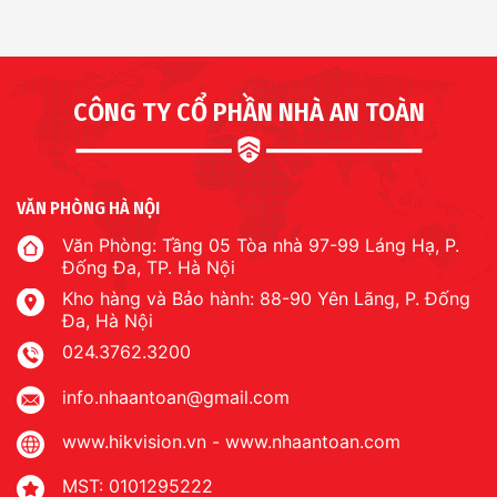
CÔNG TY CỔ PHẦN NHÀ AN TOÀN
VĂN PHÒNG HÀ NỘI
Văn Phòng: Tầng 05 Tòa nhà 97-99 Láng Hạ, P.
Đống Đa, TP. Hà Nội
Kho hàng và Bảo hành: 88-90 Yên Lãng, P. Đống
Đa, Hà Nội
024.3762.3200
info.nhaantoan@gmail.com
www.hikvision.vn
-
www.nhaantoan.com
MST: 0101295222