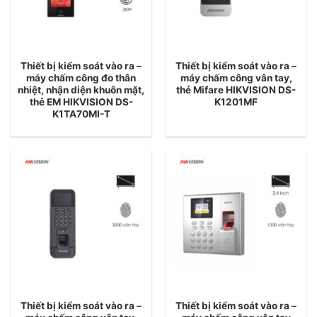
Thiết bị kiểm soát vào ra –
Thiết bị kiểm soát vào ra –
máy chấm công đo thân
máy chấm công vân tay,
nhiệt, nhận diện khuôn mặt,
thẻ Mifare HIKVISION DS-
thẻ EM HIKVISION DS-
K1201MF
K1TA70MI-T
Thiết bị kiểm soát vào ra –
Thiết bị kiểm soát vào ra –