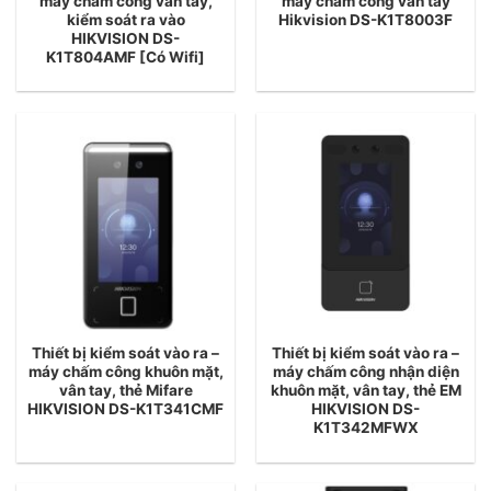
máy chấm công vân tay,
máy chấm công vân tay
kiểm soát ra vào
Hikvision DS-K1T8003F
HIKVISION DS-
K1T804AMF [Có Wifi]
Thiết bị kiểm soát vào ra –
Thiết bị kiểm soát vào ra –
máy chấm công khuôn mặt,
máy chấm công nhận diện
vân tay, thẻ Mifare
khuôn mặt, vân tay, thẻ EM
HIKVISION DS-K1T341CMF
HIKVISION DS-
K1T342MFWX