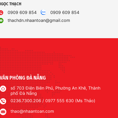
NGỌC THẠCH
0909 609 854
0909 609 854
thachdn.nhaantoan@gmail.com
VĂN PHÒNG ĐÀ NẴNG
số 703 Điện Biên Phủ, Phường An Khê, Thành
phố Đà Nẵng
0236.7300.206 / 0977 555 630 (Ms Thảo)
thao@nhaantoan.com