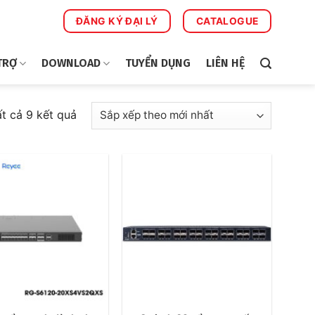
ĐĂNG KÝ ĐẠI LÝ
CATALOGUE
TRỢ
DOWNLOAD
TUYỂN DỤNG
LIÊN HỆ
Đã
ất cả 9 kết quả
sắp
xếp
theo
mới
nhất