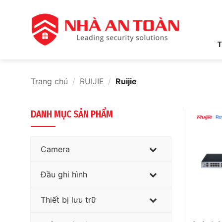
Bỏ
qua
nội
dung
T
Trang chủ
/
RUIJIE
/
Ruijie
DANH MỤC SẢN PHẨM
Camera
Đầu ghi hình
Thiết bị lưu trữ