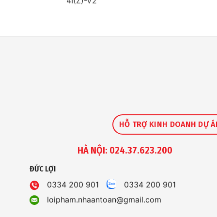
4I(Z)-V2
HỖ TRỢ KINH DOANH DỰ Á
HÀ NỘI: 024.37.623.200
ĐỨC LỢI
0334 200 901
0334 200 901
loipham.nhaantoan@gmail.com