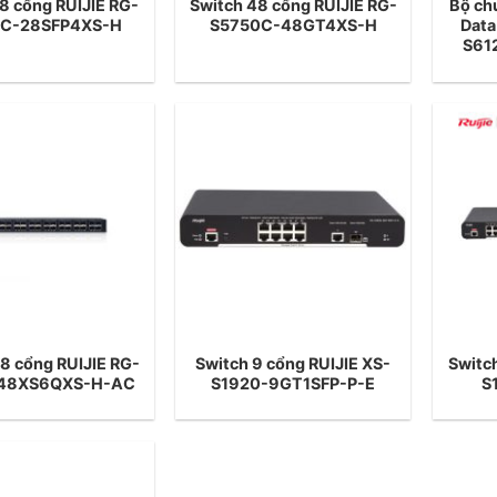
8 cổng RUIJIE RG-
Switch 48 cổng RUIJIE RG-
Bộ ch
0C-28SFP4XS-H
S5750C-48GT4XS-H
Data
S61
8 cổng RUIJIE RG-
Switch 9 cổng RUIJIE XS-
Switc
48XS6QXS-H-AC
S1920-9GT1SFP-P-E
S