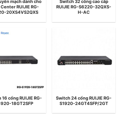
uyển mạch dành cho
Switch 32 cổng cao cấp
 Center RUIJIE RG-
RUIJIE RG-S6220-32QXS-
20-20XS4VS2QXS
H-AC
h 16 cổng RUIJIE RG-
Switch 24 cổng RUIJIE RG-
1920-18GT2SFP
S1920-24GT4SFP/2GT