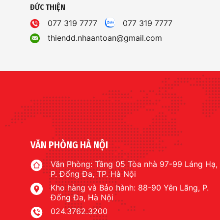
ĐỨC THIỆN
077 319 7777
077 319 7777
thiendd.nhaantoan@gmail.com
VĂN PHÒNG HÀ NỘI
Văn Phòng: Tầng 05 Tòa nhà 97-99 Láng Hạ,
P. Đống Đa, TP. Hà Nội
Kho hàng và Bảo hành: 88-90 Yên Lãng, P.
Đống Đa, Hà Nội
024.3762.3200