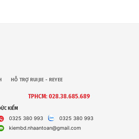
H
HỖ TRỢ RUIJIE - REYEE
TPHCM: 028.38.685.689
ĐỨC KIỂM
0325 380 993
0325 380 993
kiembd.nhaantoan@gmail.com