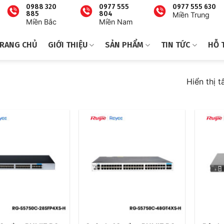
0988 320
0977 555
0977 555 630
885
804
Miền Trung
Miền Bắc
Miền Nam
RANG CHỦ
GIỚI THIỆU
SẢN PHẨM
TIN TỨC
HỖ 
Hiển thị t