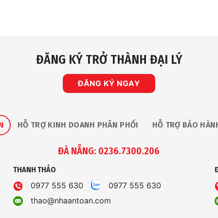
ĐĂNG KÝ TRỞ THÀNH ĐẠI LÝ
ĐĂNG KÝ NGAY
N
HỖ TRỢ KINH DOANH PHÂN PHỐI
HỖ TRỢ BẢO HÀN
ĐÀ NẴNG: 0236.7300.206
THANH THẢO
0977 555 630
0977 555 630
thao@nhaantoan.com