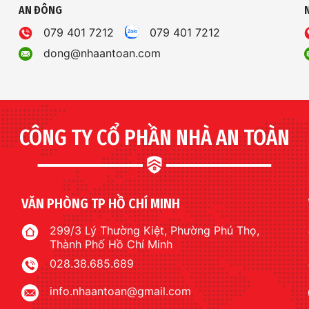
AN ĐÔNG
079 401 7212
079 401 7212
dong@nhaantoan.com
CÔNG TY CỔ PHẦN NHÀ AN TOÀN
VĂN PHÒNG TP HỒ CHÍ MINH
299/3 Lý Thường Kiệt, Phường Phú Thọ,
Thành Phố Hồ Chí Minh
028.38.685.689
info.nhaantoan@gmail.com