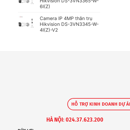
Hikvision DS-3VN3365-W-
6I(Z)
Camera IP 4MP thân trụ
Hikvision DS-3VN3345-W-
4I(Z)-V2
HỖ TRỢ KINH DOANH DỰ Á
HÀ NỘI: 024.37.623.200