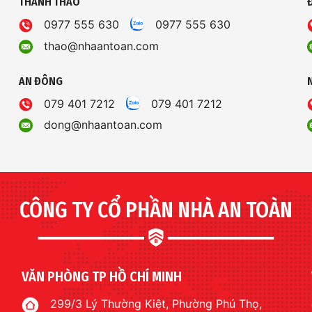
THANH THẢO
0977 555 630
0977 555 630
thao@nhaantoan.com
AN ĐÔNG
079 401 7212
079 401 7212
dong@nhaantoan.com
CÔNG TY CỔ PHẦN NHÀ AN TOÀN
VĂN PHÒNG TP HỒ CHÍ MINH
299/3 Lý Thường Kiệt, Phường Phú Thọ,