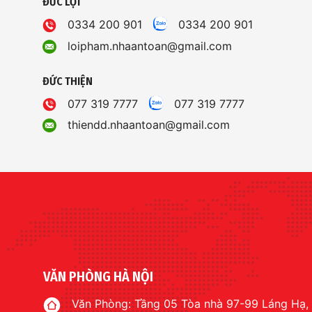
ĐỨC LỢI
0334 200 901
0334 200 901
loipham.nhaantoan@gmail.com
ĐỨC THIỆN
077 319 7777
077 319 7777
thiendd.nhaantoan@gmail.com
VĂN PHÒNG HÀ NỘI
Văn Phòng: Tầng 05 Tòa nhà 97-99 Láng Hạ,