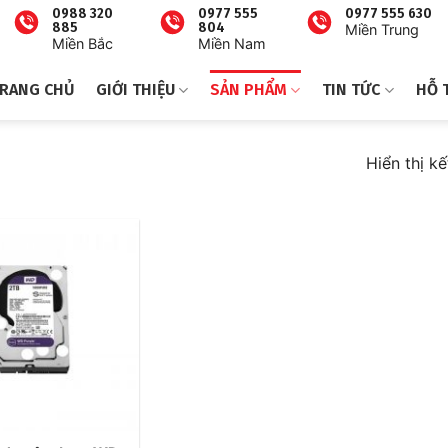
0988 320
0977 555
0977 555 630
885
804
Miền Trung
Miền Bắc
Miền Nam
RANG CHỦ
GIỚI THIỆU
SẢN PHẨM
TIN TỨC
HỖ 
Hiển thị k