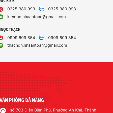
ĐỨC KIỂM
0325 380 993
0325 380 993
kiembd.nhaantoan@gmail.com
NGỌC THẠCH
0909 609 854
0909 609 854
thachdn.nhaantoan@gmail.com
VĂN PHÒNG ĐÀ NẴNG
số 703 Điện Biên Phủ, Phường An Khê, Thành