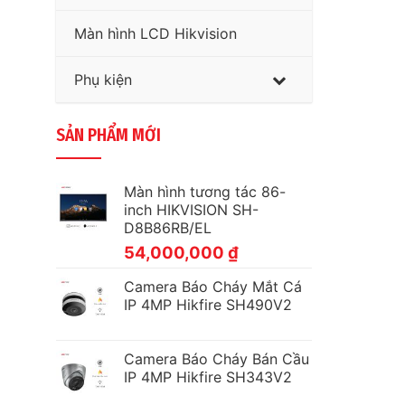
Màn hình LCD Hikvision
Phụ kiện
SẢN PHẨM MỚI
Màn hình tương tác 86-
inch HIKVISION SH-
D8B86RB/EL
54,000,000
₫
Camera Báo Cháy Mắt Cá
IP 4MP Hikfire SH490V2
Camera Báo Cháy Bán Cầu
IP 4MP Hikfire SH343V2