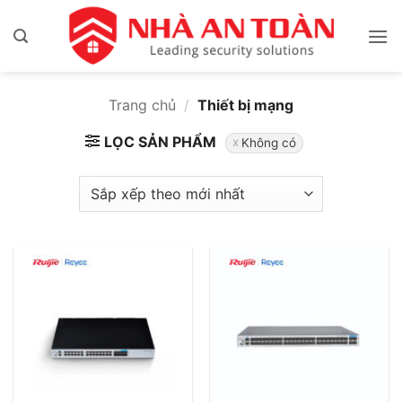
Bỏ
qua
nội
dung
Trang chủ
/
Thiết bị mạng
LỌC SẢN PHẨM
Không có