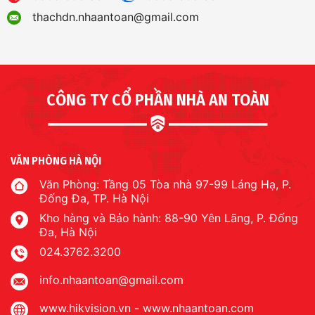
thachdn.nhaantoan@gmail.com
CÔNG TY CỔ PHẦN NHÀ AN TOÀN
VĂN PHÒNG HÀ NỘI
Văn Phòng: Tầng 05 Tòa nhà 97-99 Láng Hạ, P.
Đống Đa, TP. Hà Nội
Kho hàng và Bảo hành: 88-90 Yên Lãng, P. Đống
Đa, Hà Nội
024.3762.3200
info.nhaantoan@gmail.com
www.hikvision.vn
-
www.nhaantoan.com