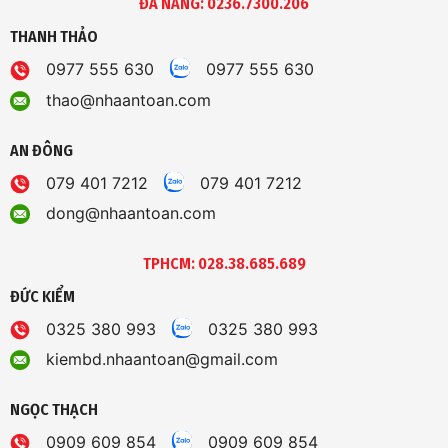
ĐÀ NẴNG: 0236.7300.206
THANH THẢO
0977 555 630
0977 555 630
thao@nhaantoan.com
AN ĐÔNG
079 401 7212
079 401 7212
dong@nhaantoan.com
TPHCM: 028.38.685.689
ĐỨC KIỂM
0325 380 993
0325 380 993
kiembd.nhaantoan@gmail.com
NGỌC THẠCH
0909 609 854
0909 609 854