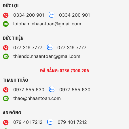
ĐỨC LỢI
0334 200 901
0334 200 901
loipham.nhaantoan@gmail.com
ĐỨC THIỆN
077 319 7777
077 319 7777
thiendd.nhaantoan@gmail.com
ĐÀ NẴNG: 0236.7300.206
THANH THẢO
0977 555 630
0977 555 630
thao@nhaantoan.com
AN ĐÔNG
079 401 7212
079 401 7212