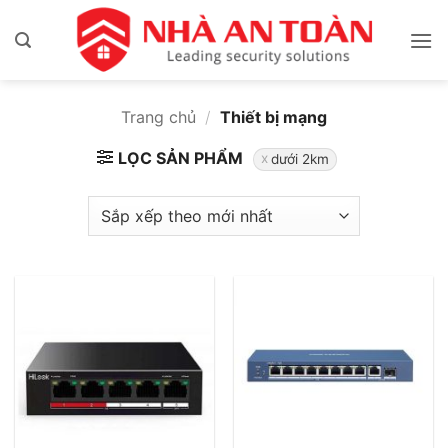
Bỏ
qua
nội
dung
Trang chủ
/
Thiết bị mạng
LỌC SẢN PHẨM
dưới 2km