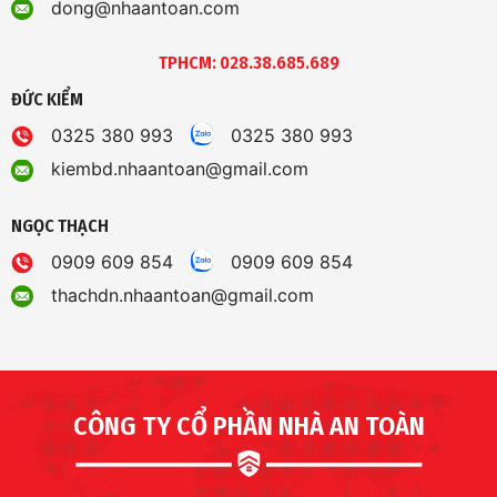
dong@nhaantoan.com
TPHCM: 028.38.685.689
ĐỨC KIỂM
0325 380 993
0325 380 993
kiembd.nhaantoan@gmail.com
NGỌC THẠCH
0909 609 854
0909 609 854
thachdn.nhaantoan@gmail.com
CÔNG TY CỔ PHẦN NHÀ AN TOÀN