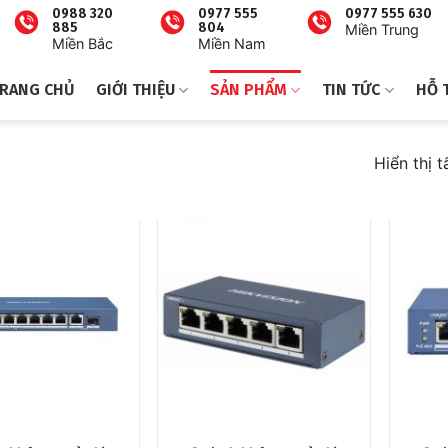
0988 320
0977 555
0977 555 630
885
804
Miền Trung
Miền Bắc
Miền Nam
RANG CHỦ
GIỚI THIỆU
SẢN PHẨM
TIN TỨC
HỖ 
Hiển thị t