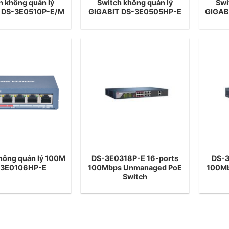
h không quản lý
Switch không quản lý
Swi
 DS-3E0510P-E/M
GIGABIT DS-3E0505HP-E
GIGAB
hông quản lý 100M
DS-3E0318P-E 16-ports
DS-3
-3E0106HP-E
100Mbps Unmanaged PoE
100Mb
Switch