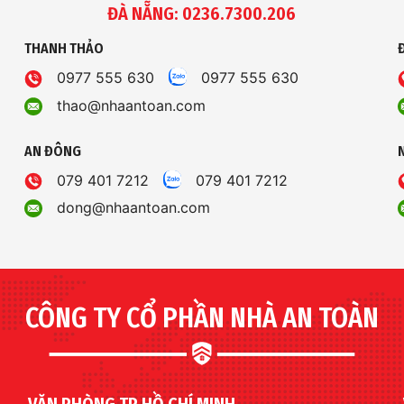
ĐÀ NẴNG: 0236.7300.206
THANH THẢO
0977 555 630
0977 555 630
thao@nhaantoan.com
AN ĐÔNG
079 401 7212
079 401 7212
dong@nhaantoan.com
CÔNG TY CỔ PHẦN NHÀ AN TOÀN
VĂN PHÒNG TP HỒ CHÍ MINH