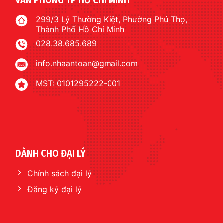
299/3 Lý Thường Kiệt, Phường Phú Thọ,
Thành Phố Hồ Chí Minh
028.38.685.689
info.nhaantoan@gmail.com
MST: 0101295222-001
DÀNH CHO ĐẠI LÝ
Chính sách đại lý
Đăng ký đại lý