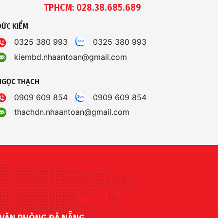
TPHCM: 028.38.685.689
ĐỨC KIỂM
0325 380 993
0325 380 993
kiembd.nhaantoan@gmail.com
NGỌC THẠCH
0909 609 854
0909 609 854
thachdn.nhaantoan@gmail.com
VĂN PHÒNG ĐÀ NẴNG