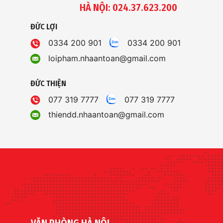
HÀ NỘI: 024.37.623.200
ĐỨC LỢI
0334 200 901
0334 200 901
loipham.nhaantoan@gmail.com
ĐỨC THIỆN
077 319 7777
077 319 7777
thiendd.nhaantoan@gmail.com
VĂN PHÒNG HÀ NỘI