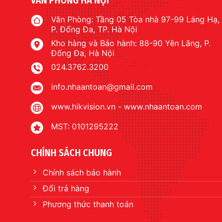
Văn Phòng: Tầng 05 Tòa nhà 97-99 Láng Hạ,
P. Đống Đa, TP. Hà Nội
Kho hàng và Bảo hành: 88-90 Yên Lãng, P.
Đống Đa, Hà Nội
024.3762.3200
info.nhaantoan@gmail.com
www.hikvision.vn
-
www.nhaantoan.com
MST: 0101295222
CHÍNH SÁCH CHUNG
Chính sách bảo hành
Đổi trả hàng
Phương thức thanh toán