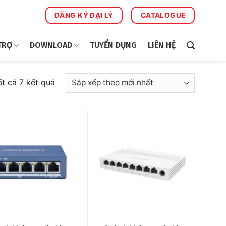
ĐĂNG KÝ ĐẠI LÝ
CATALOGUE
TRỢ
DOWNLOAD
TUYỂN DỤNG
LIÊN HỆ
Đã
ất cả 7 kết quả
sắp
xếp
theo
mới
nhất