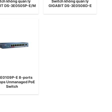
tch không quản lý
Switch không quản lý
IT DS-3E0505P-E/M
GIGABIT DS-3E0508D-E
E0109P-E 8-ports
ps Unmanaged PoE
Switch