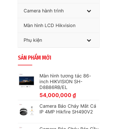
Camera hành trình
Màn hình LCD Hikvision
Phụ kiện
SẢN PHẨM MỚI
Màn hình tương tác 86-
inch HIKVISION SH-
D8B86RB/EL
54,000,000
₫
Camera Báo Cháy Mắt Cá
IP 4MP Hikfire SH490V2