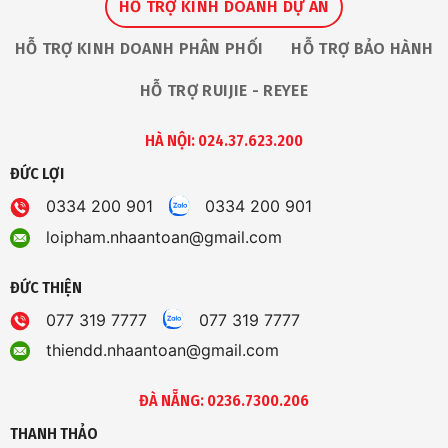
HỖ TRỢ KINH DOANH DỰ ÁN
HỖ TRỢ KINH DOANH PHÂN PHỐI
HỖ TRỢ BẢO HÀNH
HỖ TRỢ RUIJIE - REYEE
HÀ NỘI: 024.37.623.200
ĐỨC LỢI
0334 200 901
0334 200 901
loipham.nhaantoan@gmail.com
ĐỨC THIỆN
077 319 7777
077 319 7777
thiendd.nhaantoan@gmail.com
ĐÀ NẴNG: 0236.7300.206
THANH THẢO