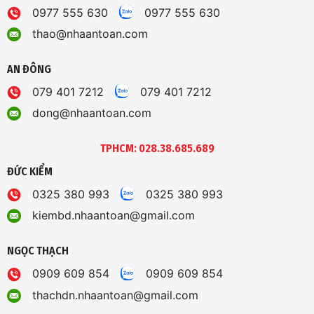
0977 555 630
0977 555 630
thao@nhaantoan.com
AN ĐÔNG
079 401 7212
079 401 7212
dong@nhaantoan.com
TPHCM: 028.38.685.689
ĐỨC KIỂM
0325 380 993
0325 380 993
kiembd.nhaantoan@gmail.com
NGỌC THẠCH
0909 609 854
0909 609 854
thachdn.nhaantoan@gmail.com