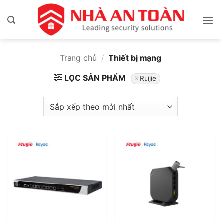
Bỏ
qua
nội
dung
Trang chủ
/
Thiết bị mạng
LỌC SẢN PHẨM
Ruijie