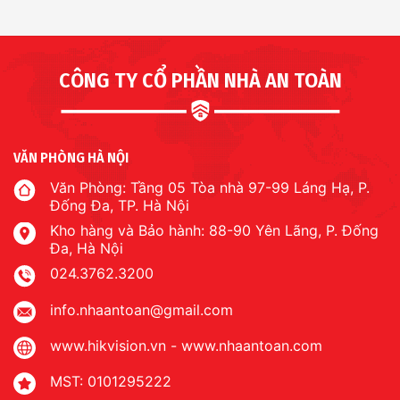
CÔNG TY CỔ PHẦN NHÀ AN TOÀN
VĂN PHÒNG HÀ NỘI
Văn Phòng: Tầng 05 Tòa nhà 97-99 Láng Hạ, P.
Đống Đa, TP. Hà Nội
Kho hàng và Bảo hành: 88-90 Yên Lãng, P. Đống
Đa, Hà Nội
024.3762.3200
info.nhaantoan@gmail.com
www.hikvision.vn
-
www.nhaantoan.com
MST: 0101295222