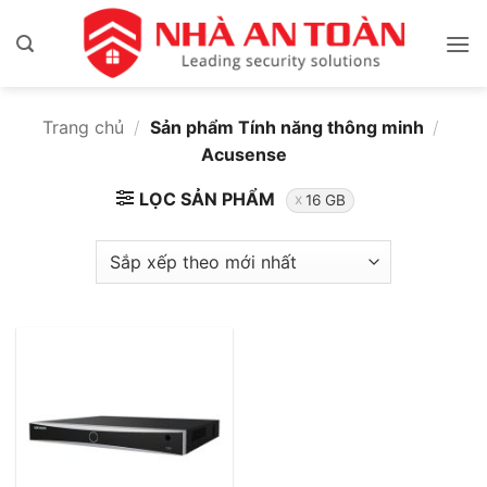
Bỏ
qua
nội
dung
Trang chủ
/
Sản phẩm Tính năng thông minh
/
Acusense
LỌC SẢN PHẨM
16 GB