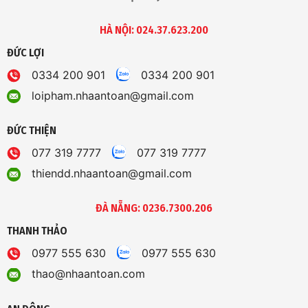
HÀ NỘI: 024.37.623.200
ĐỨC LỢI
0334 200 901
0334 200 901
loipham.nhaantoan@gmail.com
ĐỨC THIỆN
077 319 7777
077 319 7777
thiendd.nhaantoan@gmail.com
ĐÀ NẴNG: 0236.7300.206
THANH THẢO
0977 555 630
0977 555 630
thao@nhaantoan.com