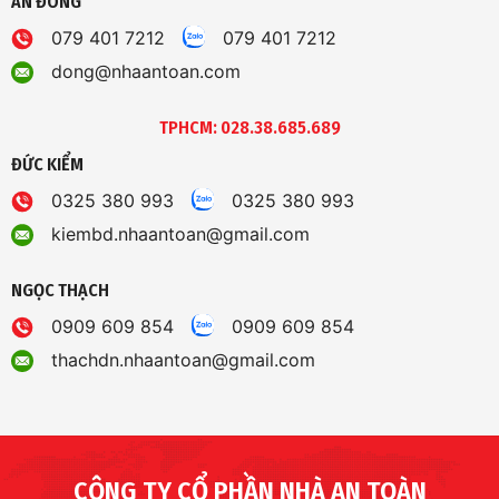
AN ĐÔNG
079 401 7212
079 401 7212
dong@nhaantoan.com
TPHCM: 028.38.685.689
ĐỨC KIỂM
0325 380 993
0325 380 993
kiembd.nhaantoan@gmail.com
NGỌC THẠCH
0909 609 854
0909 609 854
thachdn.nhaantoan@gmail.com
CÔNG TY CỔ PHẦN NHÀ AN TOÀN