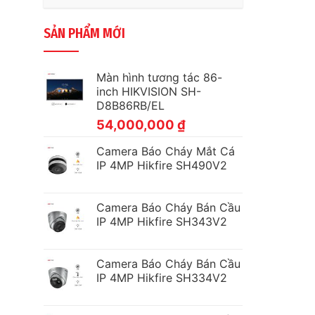
SẢN PHẨM MỚI
Màn hình tương tác 86-
inch HIKVISION SH-
D8B86RB/EL
54,000,000
₫
Camera Báo Cháy Mắt Cá
IP 4MP Hikfire SH490V2
Camera Báo Cháy Bán Cầu
IP 4MP Hikfire SH343V2
Camera Báo Cháy Bán Cầu
IP 4MP Hikfire SH334V2