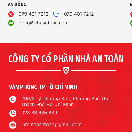
AN ĐÔNG
079 401 7212
079 401 7212
dong@nhaantoan.com
CÔNG TY CỔ PHẦN NHÀ AN TOÀN
VĂN PHÒNG TP HỒ CHÍ MINH
299/3 Lý Thường Kiệt, Phường Phú Thọ,
Thành Phố Hồ Chí Minh
028.38.685.689
info.nhaantoan@gmail.com