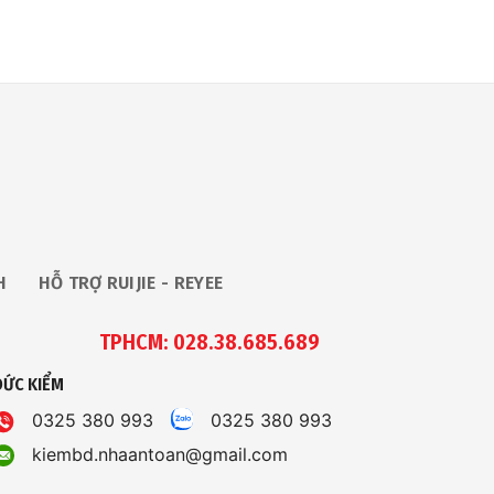
H
HỖ TRỢ RUIJIE - REYEE
TPHCM: 028.38.685.689
ĐỨC KIỂM
0325 380 993
0325 380 993
kiembd.nhaantoan@gmail.com