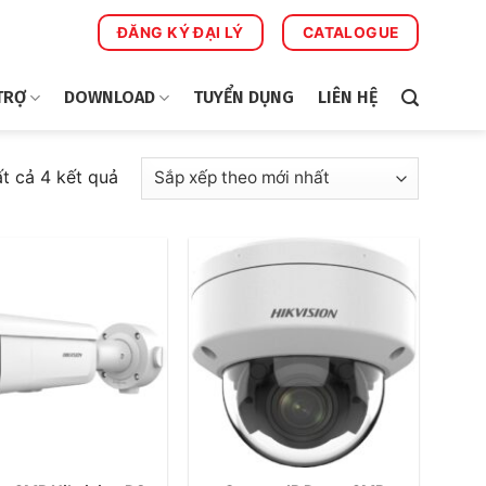
ĐĂNG KÝ ĐẠI LÝ
CATALOGUE
TRỢ
DOWNLOAD
TUYỂN DỤNG
LIÊN HỆ
Đã
ất cả 4 kết quả
sắp
xếp
theo
mới
nhất