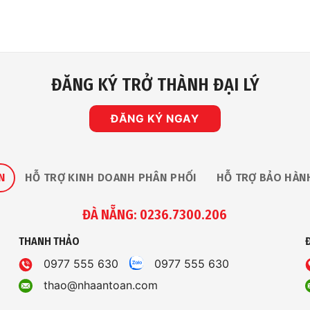
ĐĂNG KÝ TRỞ THÀNH ĐẠI LÝ
ĐĂNG KÝ NGAY
N
HỖ TRỢ KINH DOANH PHÂN PHỐI
HỖ TRỢ BẢO HÀN
ĐÀ NẴNG: 0236.7300.206
THANH THẢO
0977 555 630
0977 555 630
thao@nhaantoan.com