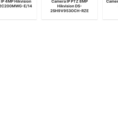
IP 4MP Hikvision
Camera IP PTZ 8MP
Camer
2C200MWG-E/14
Hikvision DS-
2SH9V953OCH-RZE