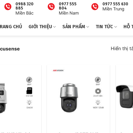
0988 320
0977 555
0977 555 630
885
804
Miền Trung
Miền Bắc
Miền Nam
RANG CHỦ
GIỚI THIỆU
SẢN PHẨM
TIN TỨC
HỖ 
Hiển thị t
cusense