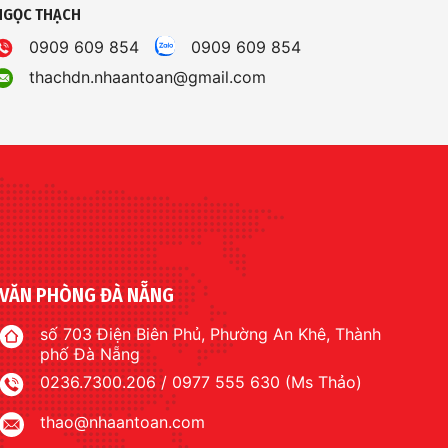
NGỌC THẠCH
0909 609 854
0909 609 854
thachdn.nhaantoan@gmail.com
VĂN PHÒNG ĐÀ NẴNG
số 703 Điện Biên Phủ, Phường An Khê, Thành
phố Đà Nẵng
0236.7300.206 / 0977 555 630 (Ms Thảo)
thao@nhaantoan.com