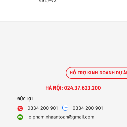
4I(Z)-V2
HỖ TRỢ KINH DOANH DỰ Á
HÀ NỘI: 024.37.623.200
ĐỨC LỢI
0334 200 901
0334 200 901
loipham.nhaantoan@gmail.com