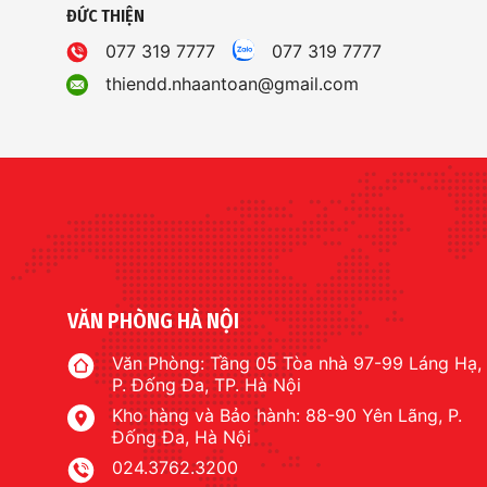
ĐỨC THIỆN
077 319 7777
077 319 7777
thiendd.nhaantoan@gmail.com
VĂN PHÒNG HÀ NỘI
Văn Phòng: Tầng 05 Tòa nhà 97-99 Láng Hạ,
P. Đống Đa, TP. Hà Nội
Kho hàng và Bảo hành: 88-90 Yên Lãng, P.
Đống Đa, Hà Nội
024.3762.3200