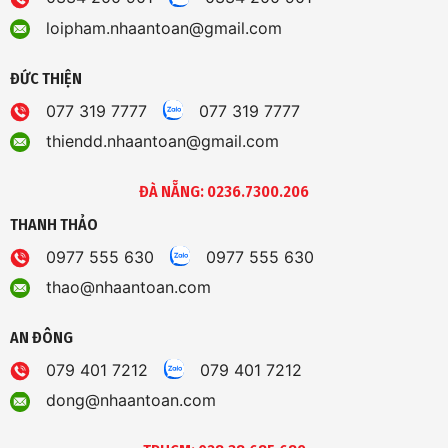
loipham.nhaantoan@gmail.com
ĐỨC THIỆN
077 319 7777
077 319 7777
thiendd.nhaantoan@gmail.com
ĐÀ NẴNG: 0236.7300.206
THANH THẢO
0977 555 630
0977 555 630
thao@nhaantoan.com
AN ĐÔNG
079 401 7212
079 401 7212
dong@nhaantoan.com