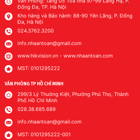
Văn Phòng: Tầng 05 Tòa nhà 97-99 Láng Hạ, P.
Đống Đa, TP. Hà Nội
Kho hàng và Bảo hành: 88-90 Yên Lãng, P. Đống
Đa, Hà Nội
024.3762.3200
info.nhaantoan@gmail.com
www.hikvision.vn
-
www.nhaantoan.com
MST: 0101295222
VĂN PHÒNG TP HỒ CHÍ MINH
299/3 Lý Thường Kiệt, Phường Phú Thọ, Thành
Phố Hồ Chí Minh
028.38.685.689
info.nhaantoan@gmail.com
MST: 0101295222-001