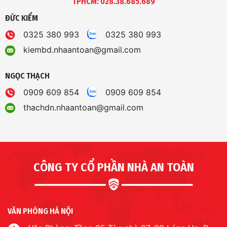
TPHCM: 028.38.685.689
ĐỨC KIỂM
0325 380 993
0325 380 993
kiembd.nhaantoan@gmail.com
NGỌC THẠCH
0909 609 854
0909 609 854
thachdn.nhaantoan@gmail.com
CÔNG TY CỔ PHẦN NHÀ AN TOÀN
VĂN PHÒNG HÀ NỘI