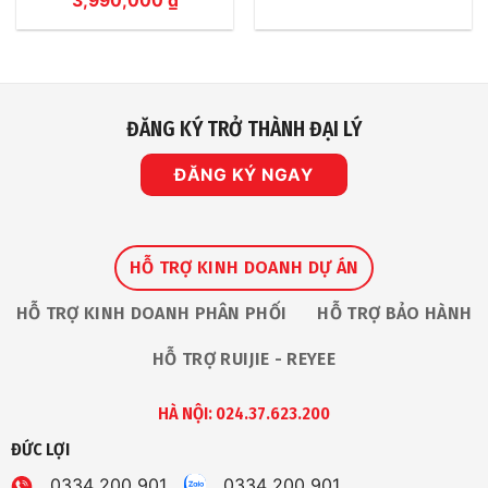
3,990,000
₫
ĐĂNG KÝ TRỞ THÀNH ĐẠI LÝ
ĐĂNG KÝ NGAY
HỖ TRỢ KINH DOANH DỰ ÁN
HỖ TRỢ KINH DOANH PHÂN PHỐI
HỖ TRỢ BẢO HÀNH
HỖ TRỢ RUIJIE - REYEE
HÀ NỘI: 024.37.623.200
ĐỨC LỢI
0334 200 901
0334 200 901