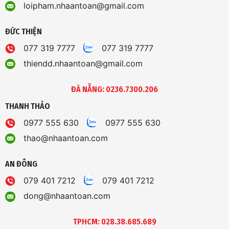
loipham.nhaantoan@gmail.com
ĐỨC THIỆN
077 319 7777
077 319 7777
thiendd.nhaantoan@gmail.com
ĐÀ NẴNG: 0236.7300.206
THANH THẢO
0977 555 630
0977 555 630
thao@nhaantoan.com
AN ĐÔNG
079 401 7212
079 401 7212
dong@nhaantoan.com
TPHCM: 028.38.685.689