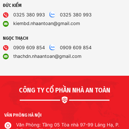
ĐỨC KIỂM
0325 380 993
0325 380 993
kiembd.nhaantoan@gmail.com
NGỌC THẠCH
0909 609 854
0909 609 854
thachdn.nhaantoan@gmail.com
CÔNG TY CỔ PHẦN NHÀ AN TOÀN
VĂN PHÒNG HÀ NỘI
Văn Phòng: Tầng 05 Tòa nhà 97-99 Láng Hạ, P.