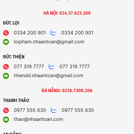
HÀ NỘI: 024.37.623.200
ĐỨC LỢI
0334 200 901
0334 200 901
loipham.nhaantoan@gmail.com
ĐỨC THIỆN
077 319 7777
077 319 7777
thiendd.nhaantoan@gmail.com
ĐÀ NẴNG: 0236.7300.206
THANH THẢO
0977 555 630
0977 555 630
thao@nhaantoan.com