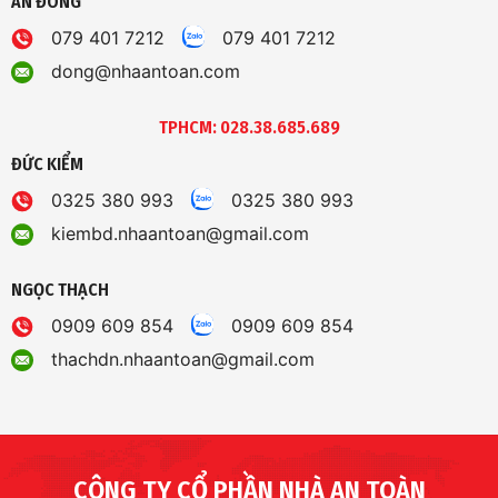
AN ĐÔNG
079 401 7212
079 401 7212
dong@nhaantoan.com
TPHCM: 028.38.685.689
ĐỨC KIỂM
0325 380 993
0325 380 993
kiembd.nhaantoan@gmail.com
NGỌC THẠCH
0909 609 854
0909 609 854
thachdn.nhaantoan@gmail.com
CÔNG TY CỔ PHẦN NHÀ AN TOÀN