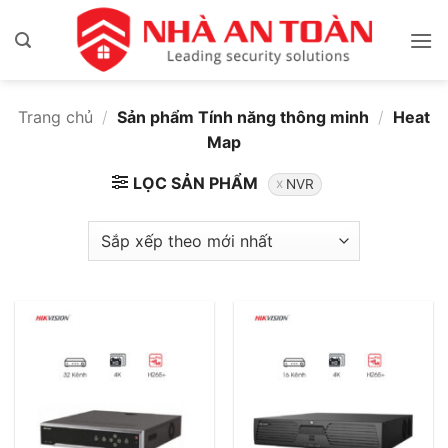
Bỏ
qua
nội
dung
Trang chủ
/
Sản phẩm Tính năng thông minh
/
Heat
Map
LỌC SẢN PHẨM
NVR