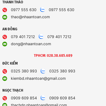
THANH THẢO
0977 555 630
0977 555 630
thao@nhaantoan.com
AN ĐÔNG
079 401 7212
079 401 7212
dong@nhaantoan.com
TPHCM: 028.38.685.689
ĐỨC KIỂM
0325 380 993
0325 380 993
kiembd.nhaantoan@gmail.com
NGỌC THẠCH
0909 609 854
0909 609 854
thachdn.nhaantoan@gmail.com