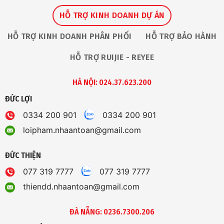
HỖ TRỢ KINH DOANH DỰ ÁN
HỖ TRỢ KINH DOANH PHÂN PHỐI
HỖ TRỢ BẢO HÀNH
HỖ TRỢ RUIJIE - REYEE
HÀ NỘI: 024.37.623.200
ĐỨC LỢI
0334 200 901
0334 200 901
loipham.nhaantoan@gmail.com
ĐỨC THIỆN
077 319 7777
077 319 7777
thiendd.nhaantoan@gmail.com
ĐÀ NẴNG: 0236.7300.206