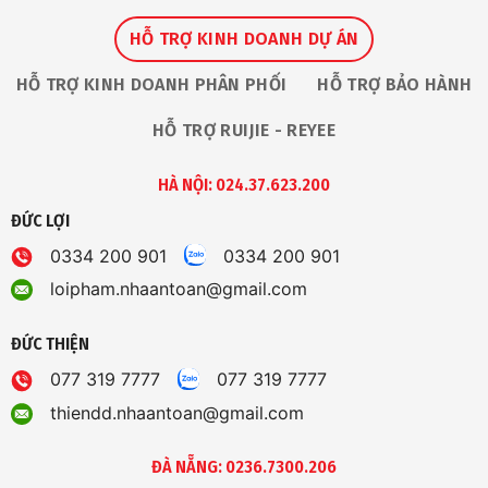
HỖ TRỢ KINH DOANH DỰ ÁN
HỖ TRỢ KINH DOANH PHÂN PHỐI
HỖ TRỢ BẢO HÀNH
HỖ TRỢ RUIJIE - REYEE
HÀ NỘI: 024.37.623.200
ĐỨC LỢI
0334 200 901
0334 200 901
loipham.nhaantoan@gmail.com
ĐỨC THIỆN
077 319 7777
077 319 7777
thiendd.nhaantoan@gmail.com
ĐÀ NẴNG: 0236.7300.206