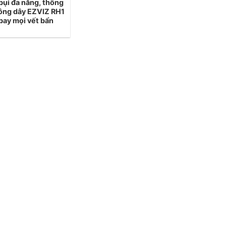
bụi đa năng, thông
ông dây EZVIZ RH1
bay mọi vết bẩn