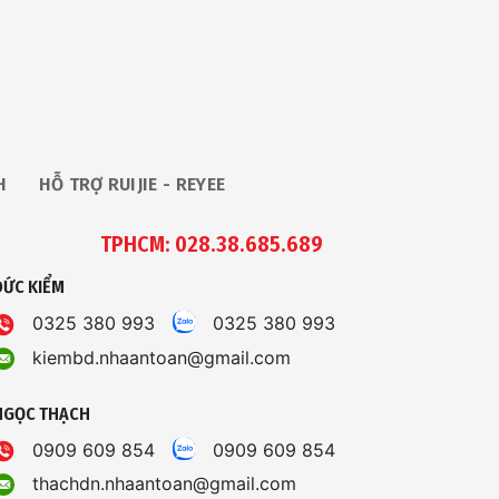
H
HỖ TRỢ RUIJIE - REYEE
TPHCM: 028.38.685.689
ĐỨC KIỂM
0325 380 993
0325 380 993
kiembd.nhaantoan@gmail.com
NGỌC THẠCH
0909 609 854
0909 609 854
thachdn.nhaantoan@gmail.com