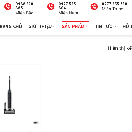
0988 320
0977 555
0977 555 630
885
804
Miền Trung
Miền Bắc
Miền Nam
RANG CHỦ
GIỚI THIỆU
SẢN PHẨM
TIN TỨC
HỖ 
Hiển thị k