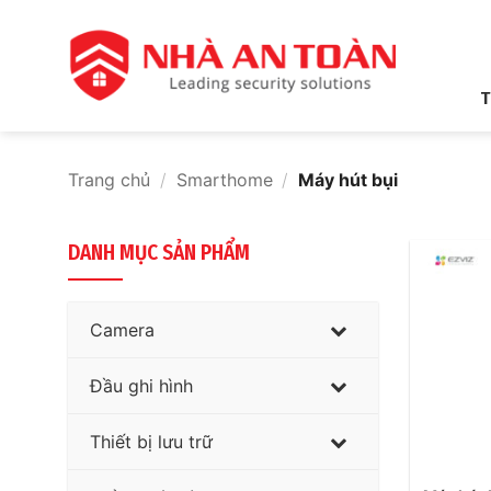
Bỏ
qua
nội
dung
T
Trang chủ
/
Smarthome
/
Máy hút bụi
DANH MỤC SẢN PHẨM
Camera
Đầu ghi hình
Thiết bị lưu trữ