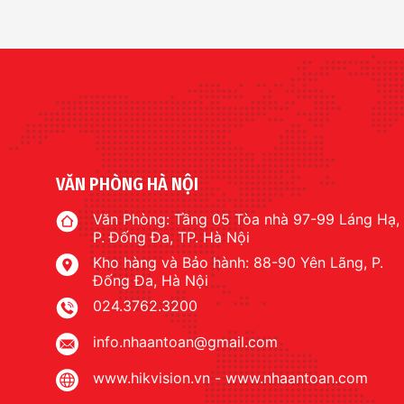
VĂN PHÒNG HÀ NỘI
Văn Phòng: Tầng 05 Tòa nhà 97-99 Láng Hạ,
P. Đống Đa, TP. Hà Nội
Kho hàng và Bảo hành: 88-90 Yên Lãng, P.
Đống Đa, Hà Nội
024.3762.3200
info.nhaantoan@gmail.com
www.hikvision.vn
-
www.nhaantoan.com