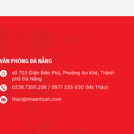
VĂN PHÒNG ĐÀ NẴNG
số 703 Điện Biên Phủ, Phường An Khê, Thành
phố Đà Nẵng
0236.7300.206 / 0977 555 630 (Ms Thảo)
thao@nhaantoan.com