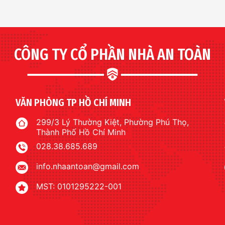
CÔNG TY CỔ PHẦN NHÀ AN TOÀN
VĂN PHÒNG TP HỒ CHÍ MINH
299/3 Lý Thường Kiệt, Phường Phú Thọ,
Thành Phố Hồ Chí Minh
028.38.685.689
info.nhaantoan@gmail.com
MST: 0101295222-001