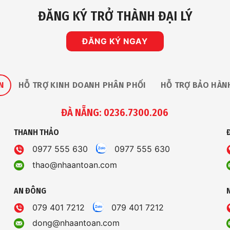
ĐĂNG KÝ TRỞ THÀNH ĐẠI LÝ
ĐĂNG KÝ NGAY
N
HỖ TRỢ KINH DOANH PHÂN PHỐI
HỖ TRỢ BẢO HÀN
ĐÀ NẴNG: 0236.7300.206
THANH THẢO
0977 555 630
0977 555 630
thao@nhaantoan.com
AN ĐÔNG
079 401 7212
079 401 7212
dong@nhaantoan.com