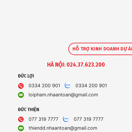
HỖ TRỢ KINH DOANH DỰ Á
HÀ NỘI: 024.37.623.200
ĐỨC LỢI
0334 200 901
0334 200 901
loipham.nhaantoan@gmail.com
ĐỨC THIỆN
077 319 7777
077 319 7777
thiendd.nhaantoan@gmail.com