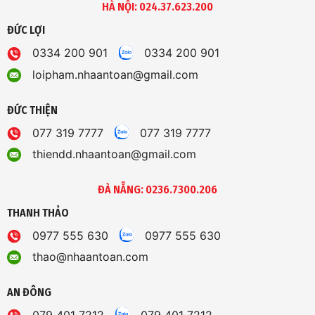
HÀ NỘI: 024.37.623.200
ĐỨC LỢI
0334 200 901
0334 200 901
loipham.nhaantoan@gmail.com
ĐỨC THIỆN
077 319 7777
077 319 7777
thiendd.nhaantoan@gmail.com
ĐÀ NẴNG: 0236.7300.206
THANH THẢO
0977 555 630
0977 555 630
thao@nhaantoan.com
AN ĐÔNG