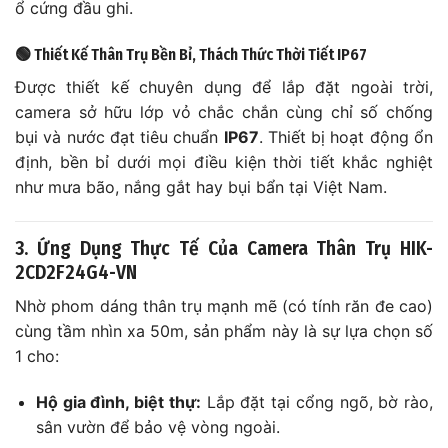
ổ cứng đầu ghi.
🟢 Thiết Kế Thân Trụ Bền Bỉ, Thách Thức Thời Tiết IP67
Được thiết kế chuyên dụng để lắp đặt ngoài trời,
camera sở hữu lớp vỏ chắc chắn cùng chỉ số chống
bụi và nước đạt tiêu chuẩn
IP67
. Thiết bị hoạt động ổn
định, bền bỉ dưới mọi điều kiện thời tiết khắc nghiệt
như mưa bão, nắng gắt hay bụi bẩn tại Việt Nam.
3. Ứng Dụng Thực Tế Của Camera Thân Trụ HIK-
2CD2F24G4-VN
Nhờ phom dáng thân trụ mạnh mẽ (có tính răn đe cao)
cùng tầm nhìn xa 50m, sản phẩm này là sự lựa chọn số
1 cho:
Hộ gia đình, biệt thự:
Lắp đặt tại cổng ngõ, bờ rào,
sân vườn để bảo vệ vòng ngoài.