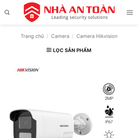
Bỏ
qua
nội
dung
Trang chủ
/
Camera
/
Camera Hikvision
LỌC SẢN PHẨM