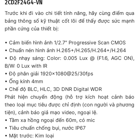
2CD2F24G4-VN
Trước khi đi vào chi tiết tính năng, hãy cùng điểm qua
bảng thông số kỹ thuật cốt lõi để thấy được sức mạnh
phần cứng của thiết bị:
• Cảm biến hình ảnh 1/2.7″ Progressive Scan CMOS
• Chuẩn nén hình ảnh H.265+/H.265/H.264+/H.264
• Độ nhạy sáng: Color: 0.005 Lux @ (F1.6, AGC ON),
B/W: 0 Lux with IR
• Độ phân giải 1920×1080@25/30fps
• Ống kính 4mm
• Chế độ BLC, HLC, 3D DNR Digital WDR
Phát hiện chuyển động (hỗ trợ kích hoạt cảnh báo
theo loại mục tiêu được chỉ định (con người và phương
tiện), cảnh báo giả mạo video, ngoại lệ.
• Tầm xa hồng ngoại đến 60m, có mic
• Tiêu chuẩn chống bụi, nước IP67
• Mặt trước: Kim loại