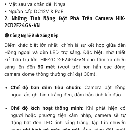
• Mặt sau và chân đế: Nhựa
• Nguồn cấp DC12V & PoE
2. Những Tính Năng Đột Phá Trên Camera HIK-
2CD2F24G4-VN
🟢 Công Nghệ Ánh Sáng Kép
Điểm khác biệt lớn nhất chính là sự kết hợp giữa đèn
Hồng ngoại và đèn LED trợ sáng. Đặc biệt, nhờ thiết
kế thân trụ lớn, HIK-2CD2F24G4-VN cho tầm xa chiếu
sáng lên đến
50 mét
(vượt trội hơn hẳn các dòng
camera dome thông thường chỉ đạt 30m).
Chế độ ban đêm tiêu chuẩn:
Camera bật hồng
ngoại ẩn, ghi hình trắng đen, đảm bảo tính kín đáo.
Chế độ kích hoạt thông minh:
Khi phát hiện có
người hoặc phương tiện xâm nhập, camera sẽ tự
động bật đèn LED ánh sáng trắng, lập tức chuyển
sang
ghi hình có màu sắc nét
. Ánh sáng đột ngột