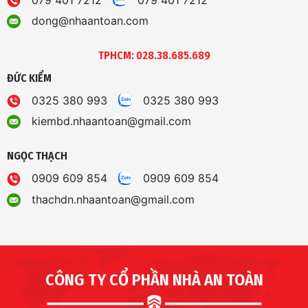
079 401 7212
079 401 7212
dong@nhaantoan.com
TPHCM: 028.38.685.689
ĐỨC KIỂM
0325 380 993
0325 380 993
kiembd.nhaantoan@gmail.com
NGỌC THẠCH
0909 609 854
0909 609 854
thachdn.nhaantoan@gmail.com
CÔNG TY CỔ PHẦN NHÀ AN TOÀN