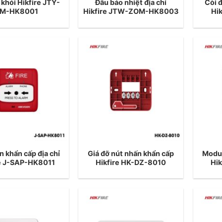
 khói Hikfire JTY-
Đầu báo nhiệt địa chỉ
Còi đ
M-HK8001
Hikfire JTW-ZOM-HK8003
Hi
n khẩn cấp địa chỉ
Giá đỡ nút nhấn khẩn cấp
Modul
re J-SAP-HK8011
Hikfire HK-DZ-8010
Hi