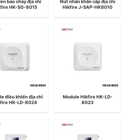
èn báo cháy địa chỉ
Nút nhấn khẩn cấp địa chỉ
kfire HK-SG-8015
Hikfire J-SAP-HK8010
e điều khiển địa chỉ
Module Hikfire HK-LD-
kfire HK-LD-8024
8023