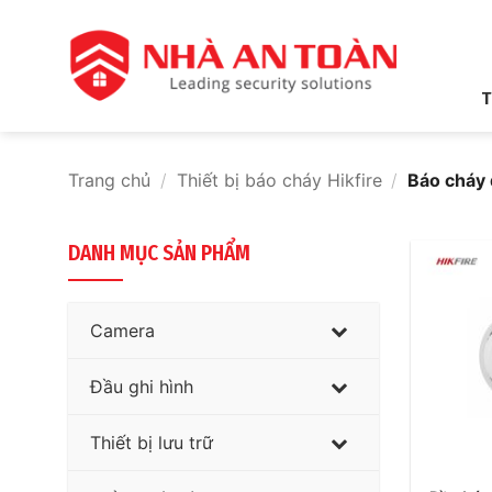
Bỏ
qua
nội
dung
T
Trang chủ
/
Thiết bị báo cháy Hikfire
/
Báo cháy 
DANH MỤC SẢN PHẨM
Camera
Đầu ghi hình
Thiết bị lưu trữ