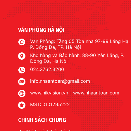
VĂN PHÒNG HÀ NỘI
Văn Phòng: Tầng 05 Tòa nhà 97-99 Láng Hạ,
P. Đống Đa, TP. Hà Nội
Kho hàng và Bảo hành: 88-90 Yên Lãng, P.
Đống Đa, Hà Nội
024.3762.3200
info.nhaantoan@gmail.com
www.hikvision.vn
-
www.nhaantoan.com
MST: 0101295222
CHÍNH SÁCH CHUNG