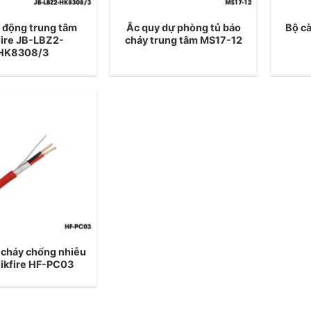
 động trung tâm
Ắc quy dự phòng tủ báo
Bộ cà
fire JB-LBZ2-
cháy trung tâm MS17-12
HK8308/3
 cháy chống nhiễu
 Hikfire HF-PC03