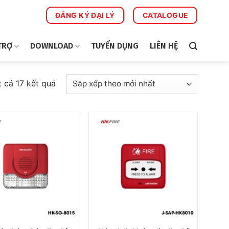
ĐĂNG KÝ ĐẠI LÝ
CATALOGUE
TRỢ
DOWNLOAD
TUYỂN DỤNG
LIÊN HỆ
Đã
t cả 17 kết quả
sắp
xếp
theo
mới
nhất