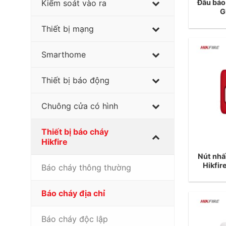
Đầu báo
Kiểm soát vào ra
G
Thiết bị mạng
Smarthome
Thiết bị báo động
Chuông cửa có hình
Thiết bị báo cháy
Hikfire
Nút nhấ
Hikfi
Báo cháy thông thường
Báo cháy địa chỉ
Báo cháy độc lập