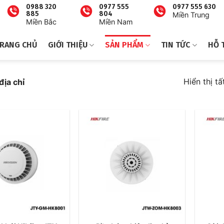
0988 320
0977 555
0977 555 630
885
804
Miền Trung
Miền Bắc
Miền Nam
RANG CHỦ
GIỚI THIỆU
SẢN PHẨM
TIN TỨC
HỖ 
Hiển thị tấ
địa chỉ