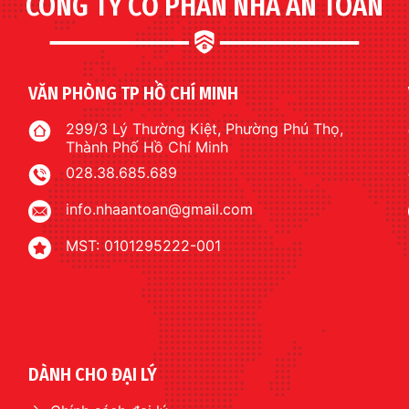
CÔNG TY CỔ PHẦN NHÀ AN TOÀN
VĂN PHÒNG TP HỒ CHÍ MINH
299/3 Lý Thường Kiệt, Phường Phú Thọ,
Thành Phố Hồ Chí Minh
028.38.685.689
info.nhaantoan@gmail.com
MST: 0101295222-001
DÀNH CHO ĐẠI LÝ