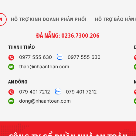
N
HỖ TRỢ KINH DOANH PHÂN PHỐI
HỖ TRỢ BẢO HÀN
ĐÀ NẴNG: 0236.7300.206
THANH THẢO
0977 555 630
0977 555 630
thao@nhaantoan.com
AN ĐÔNG
079 401 7212
079 401 7212
dong@nhaantoan.com