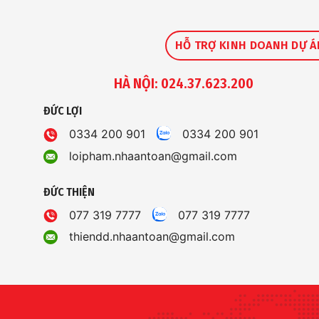
HỖ TRỢ KINH DOANH DỰ Á
HÀ NỘI: 024.37.623.200
ĐỨC LỢI
0334 200 901
0334 200 901
loipham.nhaantoan@gmail.com
ĐỨC THIỆN
077 319 7777
077 319 7777
thiendd.nhaantoan@gmail.com