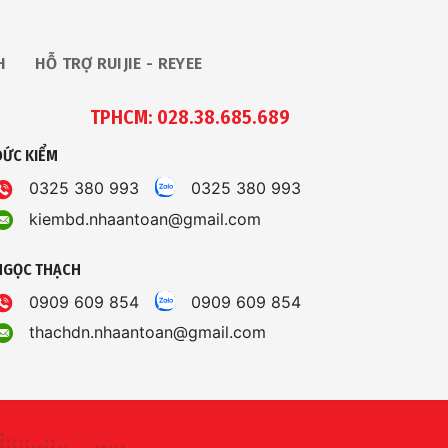
H
HỖ TRỢ RUIJIE - REYEE
TPHCM: 028.38.685.689
ĐỨC KIỂM
0325 380 993
0325 380 993
kiembd.nhaantoan@gmail.com
NGỌC THẠCH
0909 609 854
0909 609 854
thachdn.nhaantoan@gmail.com