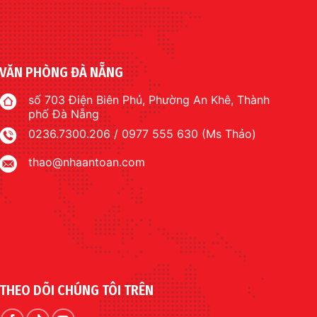
VĂN PHÒNG ĐÀ NẴNG
số 703 Điện Biên Phủ, Phường An Khê, Thành
phố Đà Nẵng
0236.7300.206 / 0977 555 630 (Ms Thảo)
thao@nhaantoan.com
THEO DÕI CHÚNG TÔI TRÊN