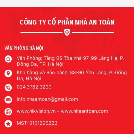
CÔNG TY CỔ PHẦN NHÀ AN TOÀN
VĂN PHÒNG HÀ NỘI
Văn Phòng: Tầng 05 Tòa nhà 97-99 Láng Hạ, P.
Đống Đa, TP. Hà Nội
Kho hàng và Bảo hành: 88-90 Yên Lãng, P. Đống
Đa, Hà Nội
024.3762.3200
info.nhaantoan@gmail.com
www.hikvision.vn
-
www.nhaantoan.com
MST: 0101295222