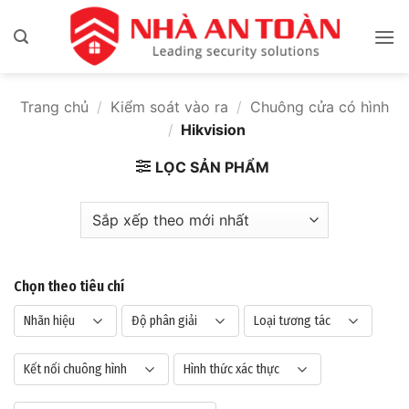
Bỏ
qua
nội
dung
Trang chủ
/
Kiểm soát vào ra
/
Chuông cửa có hình
/
Hikvision
LỌC SẢN PHẨM
Chọn theo tiêu chí
Nhãn hiệu
Độ phân giải
Loại tương tác
Kết nối chuông hình
Hình thức xác thực