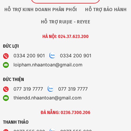
HỖ TRỢ KINH DOANH PHÂN PHỐI
HỖ TRỢ BẢO HÀNH
HỖ TRỢ RUIJIE - REYEE
HÀ NỘI: 024.37.623.200
ĐỨC LỢI
0334 200 901
0334 200 901
loipham.nhaantoan@gmail.com
ĐỨC THIỆN
077 319 7777
077 319 7777
thiendd.nhaantoan@gmail.com
ĐÀ NẴNG: 0236.7300.206
THANH THẢO