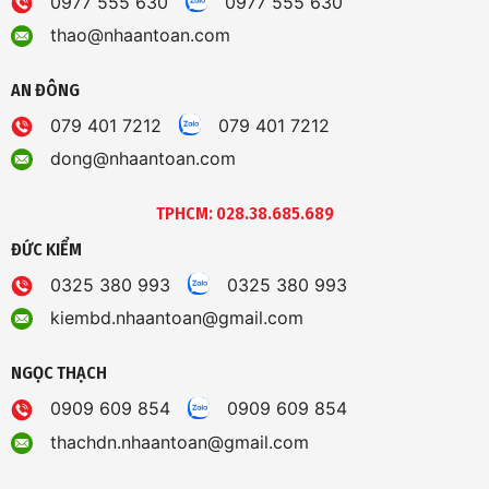
0977 555 630
0977 555 630
thao@nhaantoan.com
AN ĐÔNG
079 401 7212
079 401 7212
dong@nhaantoan.com
TPHCM: 028.38.685.689
ĐỨC KIỂM
0325 380 993
0325 380 993
kiembd.nhaantoan@gmail.com
NGỌC THẠCH
0909 609 854
0909 609 854
thachdn.nhaantoan@gmail.com