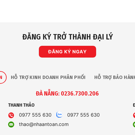
ĐĂNG KÝ TRỞ THÀNH ĐẠI LÝ
ĐĂNG KÝ NGAY
N
HỖ TRỢ KINH DOANH PHÂN PHỐI
HỖ TRỢ BẢO HÀN
ĐÀ NẴNG: 0236.7300.206
THANH THẢO
0977 555 630
0977 555 630
thao@nhaantoan.com