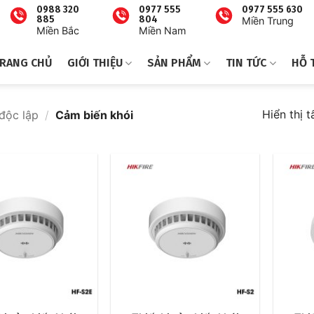
0988 320
0977 555
0977 555 630
885
804
Miền Trung
Miền Bắc
Miền Nam
RANG CHỦ
GIỚI THIỆU
SẢN PHẨM
TIN TỨC
HỖ 
Hiển thị t
độc lập
/
Cảm biến khói