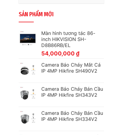
SẢN PHẨM MỚI
Màn hình tương tác 86-
inch HIKVISION SH-
D8B86RB/EL
54,000,000
₫
Camera Báo Cháy Mắt Cá
IP 4MP Hikfire SH490V2
Camera Báo Cháy Bán Cầu
IP 4MP Hikfire SH343V2
Camera Báo Cháy Bán Cầu
IP 4MP Hikfire SH334V2