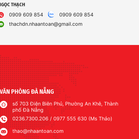
NGỌC THẠCH
0909 609 854
0909 609 854
thachdn.nhaantoan@gmail.com
VĂN PHÒNG ĐÀ NẴNG
số 703 Điện Biên Phủ, Phường An Khê, Thành
phố Đà Nẵng
0236.7300.206 / 0977 555 630 (Ms Thảo)
thao@nhaantoan.com