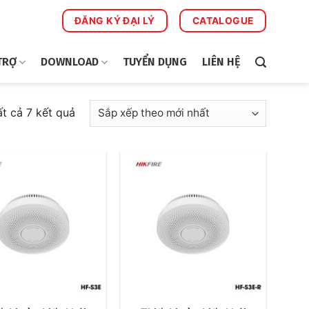
ĐĂNG KÝ ĐẠI LÝ
CATALOGUE
TRỢ
DOWNLOAD
TUYỂN DỤNG
LIÊN HỆ
Đã
ất cả 7 kết quả
sắp
xếp
theo
mới
nhất