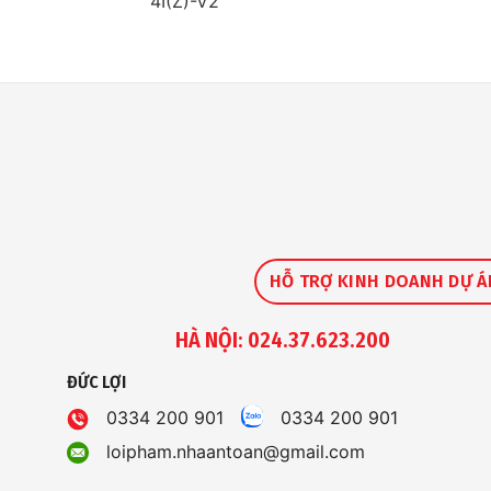
4I(Z)-V2
HỖ TRỢ KINH DOANH DỰ Á
HÀ NỘI: 024.37.623.200
ĐỨC LỢI
0334 200 901
0334 200 901
loipham.nhaantoan@gmail.com