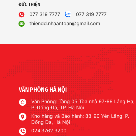
ĐỨC THIỆN
077 319 7777
077 319 7777
thiendd.nhaantoan@gmail.com
VĂN PHÒNG HÀ NỘI
Văn Phòng: Tầng 05 Tòa nhà 97-99 Láng Hạ,
P. Đống Đa, TP. Hà Nội
Kho hàng và Bảo hành: 88-90 Yên Lãng, P.
Đống Đa, Hà Nội
024.3762.3200