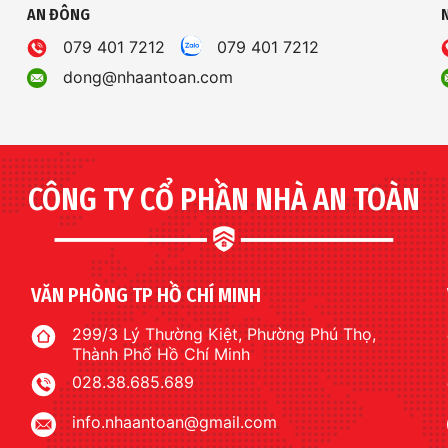
AN ĐÔNG
079 401 7212
079 401 7212
dong@nhaantoan.com
CÔNG TY CỔ PHẦN NHÀ AN TOÀN
VĂN PHÒNG TP HỒ CHÍ MINH
299/3 Lý Thường Kiệt, Phường Phú Thọ,
Thành Phố Hồ Chí Minh
028.38.685.689
info.nhaantoan@gmail.com