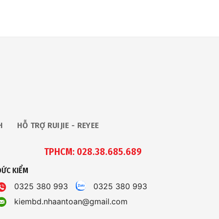
H
HỖ TRỢ RUIJIE - REYEE
TPHCM: 028.38.685.689
ĐỨC KIỂM
0325 380 993
0325 380 993
kiembd.nhaantoan@gmail.com