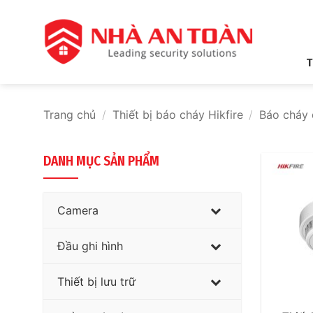
Bỏ
qua
nội
dung
T
Trang chủ
/
Thiết bị báo cháy Hikfire
/
Báo cháy 
DANH MỤC SẢN PHẨM
Camera
Đầu ghi hình
Thiết bị lưu trữ