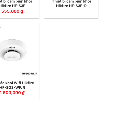
t bị cảm biến khói
Thiết bị cảm biến khói
Hikfire HF-S3E
Hikfire HF-S3E-R
555,000
₫
áo khói Wifi Hikfire
HF-SG3-WF/R
1,600,000
₫