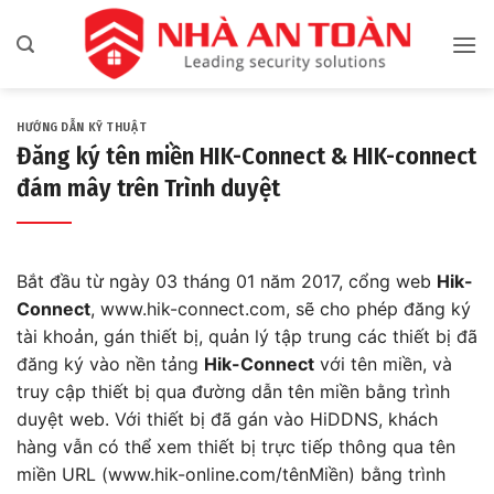
Bỏ
qua
nội
dung
HƯỚNG DẪN KỸ THUẬT
Đăng ký tên miền HIK-Connect & HIK-connect
đám mây trên Trình duyệt
Bắt đầu từ ngày 03 tháng 01 năm 2017, cổng web
Hik-
Connect
,
www.hik-connect.com
, sẽ cho phép đăng ký
tài khoản, gán thiết bị, quản lý tập trung các thiết bị đã
đăng ký vào nền tảng
Hik-Connect
với tên miền, và
truy cập thiết bị qua đường dẫn tên miền bằng trình
duyệt web. Với thiết bị đã gán vào HiDDNS, khách
hàng vẫn có thể xem thiết bị trực tiếp thông qua tên
miền URL (www.hik-online.com/tênMiền) bằng trình