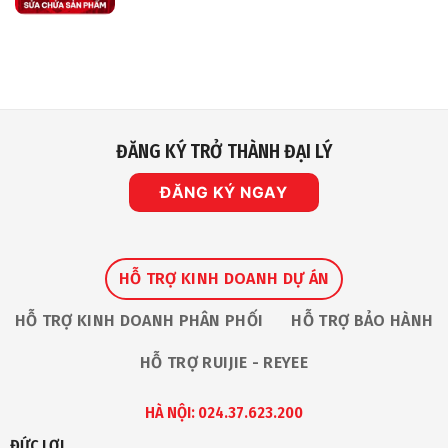
Sát
An
có
IP
Toàn
bình
Vinh
luận
Dự
ở
Nhận
Chính
Giải
Sách
Thưởng
Bảo
“The
Hành
Premium
Và
Service
Sửa
Award
Chữa
2026”
Sản
ĐĂNG KÝ TRỞ THÀNH ĐẠI LÝ
Tại
Phẩm
Ruijie
Tại
Apac
Nhà
Partner
ĐĂNG KÝ NGAY
An
Summit
Toàn
HỖ TRỢ KINH DOANH DỰ ÁN
HỖ TRỢ KINH DOANH PHÂN PHỐI
HỖ TRỢ BẢO HÀNH
HỖ TRỢ RUIJIE - REYEE
HÀ NỘI: 024.37.623.200
ĐỨC LỢI