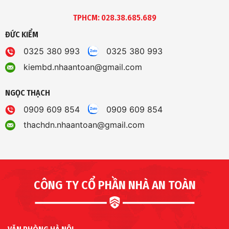
TPHCM: 028.38.685.689
ĐỨC KIỂM
0325 380 993
0325 380 993
kiembd.nhaantoan@gmail.com
NGỌC THẠCH
0909 609 854
0909 609 854
thachdn.nhaantoan@gmail.com
CÔNG TY CỔ PHẦN NHÀ AN TOÀN