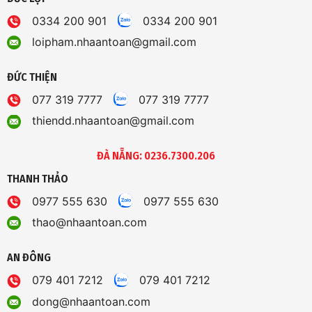
0334 200 901
0334 200 901
loipham.nhaantoan@gmail.com
ĐỨC THIỆN
077 319 7777
077 319 7777
thiendd.nhaantoan@gmail.com
ĐÀ NẴNG: 0236.7300.206
THANH THẢO
0977 555 630
0977 555 630
thao@nhaantoan.com
AN ĐÔNG
079 401 7212
079 401 7212
dong@nhaantoan.com