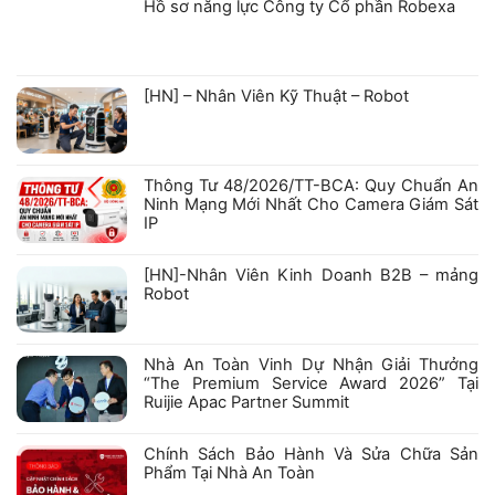
Hồ sơ năng lực Công ty Cổ phần Robexa
Không
có
bình
luận
ở
[HN] – Nhân Viên Kỹ Thuật – Robot
Hồ
sơ
Không
năng
có
lực
bình
Công
luận
ty
ở
Cổ
Thông Tư 48/2026/TT-BCA: Quy Chuẩn An
[HN]
phần
–
Robexa
Ninh Mạng Mới Nhất Cho Camera Giám Sát
Nhân
IP
Viên
Kỹ
Không
Thuật
có
–
bình
[HN]-Nhân Viên Kinh Doanh B2B – mảng
Robot
luận
Robot
ở
Thông
Không
Tư
có
48/2026/TT-
bình
BCA:
luận
Nhà An Toàn Vinh Dự Nhận Giải Thưởng
Quy
ở
Chuẩn
“The Premium Service Award 2026” Tại
[HN]-
An
Nhân
Ruijie Apac Partner Summit
Ninh
Viên
Mạng
Kinh
Không
Mới
Doanh
có
Nhất
B2B
bình
Chính Sách Bảo Hành Và Sửa Chữa Sản
Cho
–
luận
Camera
Phẩm Tại Nhà An Toàn
mảng
ở
Giám
Robot
Nhà
Không