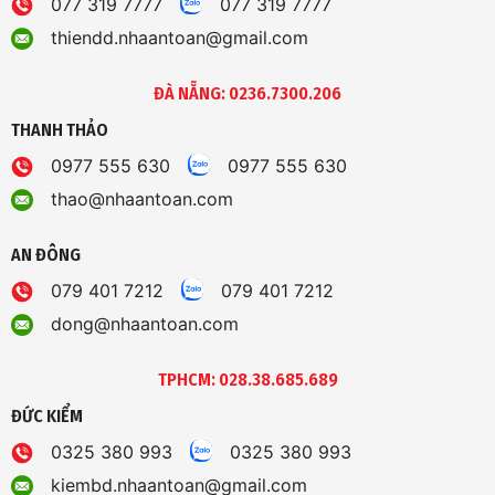
077 319 7777
077 319 7777
thiendd.nhaantoan@gmail.com
ĐÀ NẴNG: 0236.7300.206
THANH THẢO
0977 555 630
0977 555 630
thao@nhaantoan.com
AN ĐÔNG
079 401 7212
079 401 7212
dong@nhaantoan.com
TPHCM: 028.38.685.689
ĐỨC KIỂM
0325 380 993
0325 380 993
kiembd.nhaantoan@gmail.com