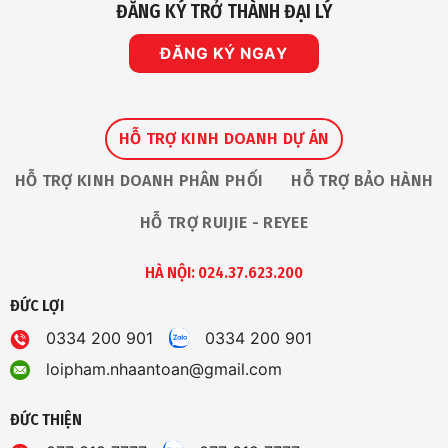
ĐĂNG KÝ TRỞ THÀNH ĐẠI LÝ
Giải
Thưởng
“The
Premium
ĐĂNG KÝ NGAY
Service
Award
2026”
Tại
Ruijie
Apac
Partner
HỖ TRỢ KINH DOANH DỰ ÁN
Summit
HỖ TRỢ KINH DOANH PHÂN PHỐI
HỖ TRỢ BẢO HÀNH
HỖ TRỢ RUIJIE - REYEE
HÀ NỘI: 024.37.623.200
ĐỨC LỢI
0334 200 901
0334 200 901
loipham.nhaantoan@gmail.com
ĐỨC THIỆN