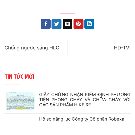
Chống ngược sáng HLC
HD-TVI
TIN TỨC MỚI
GIẤY CHỨNG NHẬN KIỂM ĐỊNH PHƯƠNG
TIỆN PHÒNG CHÁY VÀ CHỮA CHÁY VỚI
CÁC SẢN PHẨM HIKFIRE
Không
có
bình
Hồ sơ năng lực Công ty Cổ phần Robexa
luận
ở
Không
GIẤY
có
CHỨNG
bình