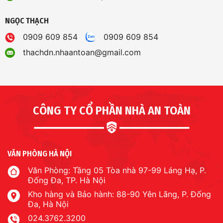
NGỌC THẠCH
0909 609 854
0909 609 854
thachdn.nhaantoan@gmail.com
CÔNG TY CỔ PHẦN NHÀ AN TOÀN
VĂN PHÒNG HÀ NỘI
Văn Phòng: Tầng 05 Tòa nhà 97-99 Láng Hạ, P.
Đống Đa, TP. Hà Nội
Kho hàng và Bảo hành: 88-90 Yên Lãng, P. Đống
Đa, Hà Nội
024.3762.3200