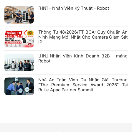
NHẬN
luận
ở
KIỂM
[HN] – Nhân Viên Kỹ Thuật – Robot
Hồ
ĐỊNH
sơ
PHƯƠNG
Không
năng
TIỆN
có
lực
PHÒNG
bình
Công
CHÁY
luận
ty
VÀ
ở
Cổ
CHỮA
Thông Tư 48/2026/TT-BCA: Quy Chuẩn An
[HN]
phần
CHÁY
–
Robexa
VỚI
Ninh Mạng Mới Nhất Cho Camera Giám Sát
Nhân
CÁC
IP
Viên
SẢN
Kỹ
PHẨM
Không
Thuật
HIKFIRE
có
–
bình
[HN]-Nhân Viên Kinh Doanh B2B – mảng
Robot
luận
Robot
ở
Thông
Không
Tư
có
48/2026/TT-
bình
BCA:
luận
Nhà An Toàn Vinh Dự Nhận Giải Thưởng
Quy
ở
Chuẩn
“The Premium Service Award 2026” Tại
[HN]-
An
Nhân
Ruijie Apac Partner Summit
Ninh
Viên
Mạng
Kinh
Không
Mới
Doanh
có
Nhất
B2B
bình
Cho
–
luận
Camera
mảng
ở
Giám
Robot
Nhà
Sát
An
IP
Toàn
Vinh
Dự
Nhận