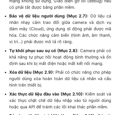
mạng không sử dụng. Giao diện gỡ lỗi (debug) nếu
có phải tắt được bằng phần mềm.
Bảo vệ dữ liệu người dùng (Mục 2.7):
Dữ liệu cá
nhân nhạy cảm trao đổi giữa camera và dịch vụ
đám mây (Cloud), ứng dụng di động phải được mã
hóa. Các chức năng cảm biến (hình ảnh, âm thanh,
vị trí…) phải được mô tả rõ ràng.
Tự khôi phục sau sự cố (Mục 2.8):
Camera phải có
khả năng tự phục hồi hoạt động bình thường và ổn
định sau khi bị mất điện hoặc mất kết nối mạng.
Xóa dữ liệu (Mục 2.9):
Phải có chức năng cho phép
người dùng xóa hoàn toàn dữ liệu cá nhân và cấu
hình trên thiết bị.
Xác thực dữ liệu đầu vào (Mục 2.10):
Kiểm soát và
xác thực chặt chẽ dữ liệu nhập vào từ người dùng
hoặc qua API để tránh các lỗi khai thác phần mềm.