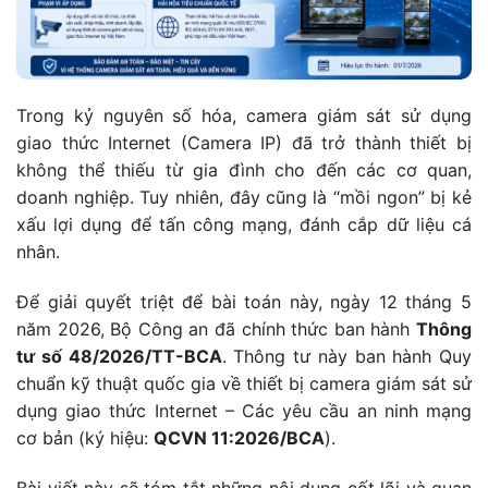
Trong kỷ nguyên số hóa, camera giám sát sử dụng
giao thức Internet (Camera IP) đã trở thành thiết bị
không thể thiếu từ gia đình cho đến các cơ quan,
doanh nghiệp. Tuy nhiên, đây cũng là “mồi ngon” bị kẻ
xấu lợi dụng để tấn công mạng, đánh cắp dữ liệu cá
nhân.
Để giải quyết triệt để bài toán này, ngày 12 tháng 5
năm 2026, Bộ Công an đã chính thức ban hành
Thông
tư số 48/2026/TT-BCA
. Thông tư này ban hành Quy
chuẩn kỹ thuật quốc gia về thiết bị camera giám sát sử
dụng giao thức Internet – Các yêu cầu an ninh mạng
cơ bản (ký hiệu:
QCVN 11:2026/BCA
).
Bài viết này sẽ tóm tắt những nội dung cốt lõi và quan