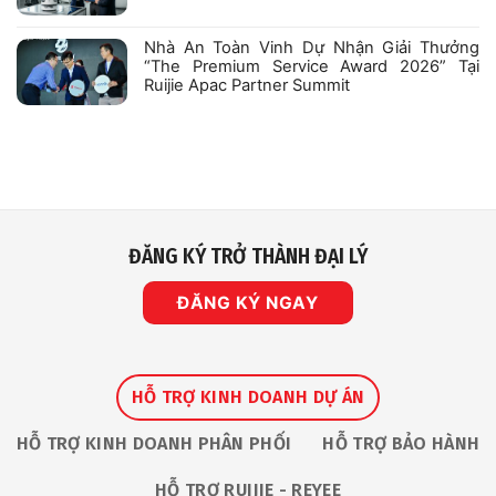
Tư
có
48/2026/TT-
bình
BCA:
luận
Nhà An Toàn Vinh Dự Nhận Giải Thưởng
Quy
ở
Chuẩn
“The Premium Service Award 2026” Tại
[HN]-
An
Nhân
Ruijie Apac Partner Summit
Ninh
Viên
Mạng
Kinh
Không
Mới
Doanh
có
Nhất
B2B
bình
Cho
–
luận
Camera
mảng
ở
Giám
Robot
Nhà
Sát
An
IP
Toàn
Vinh
Dự
Nhận
ĐĂNG KÝ TRỞ THÀNH ĐẠI LÝ
Giải
Thưởng
“The
Premium
ĐĂNG KÝ NGAY
Service
Award
2026”
Tại
Ruijie
Apac
Partner
HỖ TRỢ KINH DOANH DỰ ÁN
Summit
HỖ TRỢ KINH DOANH PHÂN PHỐI
HỖ TRỢ BẢO HÀNH
HỖ TRỢ RUIJIE - REYEE