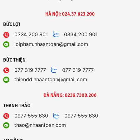
HÀ NỘI: 024.37.623.200
ĐỨC LỢI
0334 200 901
0334 200 901
loipham.nhaantoan@gmail.com
ĐỨC THIỆN
077 319 7777
077 319 7777
thiendd.nhaantoan@gmail.com
ĐÀ NẴNG: 0236.7300.206
THANH THẢO
0977 555 630
0977 555 630
thao@nhaantoan.com