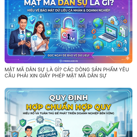
MẬT MÃ DÂN SỰ LÀ GÌ? CÁC DÒNG SẢN PHẨM YÊU
CẦU PHẢI XIN GIẤY PHÉP MẬT MÃ DÂN SỰ