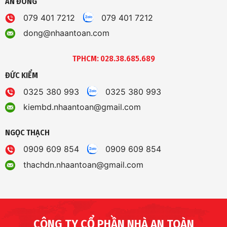
AN ĐÔNG
079 401 7212
079 401 7212
dong@nhaantoan.com
TPHCM: 028.38.685.689
ĐỨC KIỂM
0325 380 993
0325 380 993
kiembd.nhaantoan@gmail.com
NGỌC THẠCH
0909 609 854
0909 609 854
thachdn.nhaantoan@gmail.com
CÔNG TY CỔ PHẦN NHÀ AN TOÀN