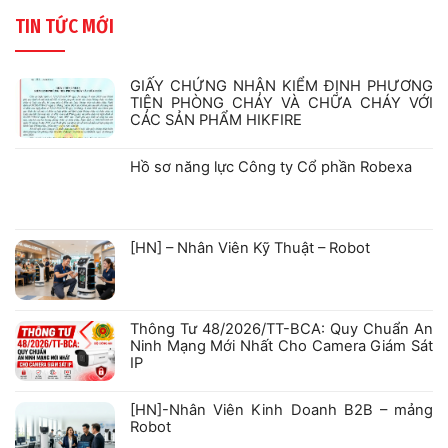
TIN TỨC MỚI
GIẤY CHỨNG NHẬN KIỂM ĐỊNH PHƯƠNG
TIỆN PHÒNG CHÁY VÀ CHỮA CHÁY VỚI
CÁC SẢN PHẨM HIKFIRE
Không
có
bình
Hồ sơ năng lực Công ty Cổ phần Robexa
luận
ở
Không
GIẤY
có
CHỨNG
bình
NHẬN
luận
ở
KIỂM
[HN] – Nhân Viên Kỹ Thuật – Robot
Hồ
ĐỊNH
sơ
PHƯƠNG
Không
năng
TIỆN
có
lực
PHÒNG
bình
Công
CHÁY
luận
ty
VÀ
ở
Cổ
CHỮA
Thông Tư 48/2026/TT-BCA: Quy Chuẩn An
[HN]
phần
CHÁY
–
Robexa
VỚI
Ninh Mạng Mới Nhất Cho Camera Giám Sát
Nhân
CÁC
IP
Viên
SẢN
Kỹ
PHẨM
Không
Thuật
HIKFIRE
có
–
bình
[HN]-Nhân Viên Kinh Doanh B2B – mảng
Robot
luận
Robot
ở
Thông
Không