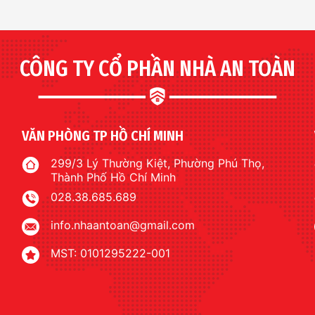
CÔNG TY CỔ PHẦN NHÀ AN TOÀN
VĂN PHÒNG TP HỒ CHÍ MINH
299/3 Lý Thường Kiệt, Phường Phú Thọ,
Thành Phố Hồ Chí Minh
028.38.685.689
info.nhaantoan@gmail.com
MST: 0101295222-001