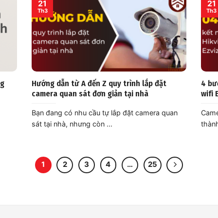
21
21
Th3
Th3
ng
Hướng dẫn từ A đến Z quy trình lắp đặt
4 bư
camera quan sát đơn giản tại nhà
wifi 
à
Bạn đang có nhu cầu tự lắp đặt camera quan
Camer
sát tại nhà, nhưng còn ...
thành
1
2
3
4
…
25