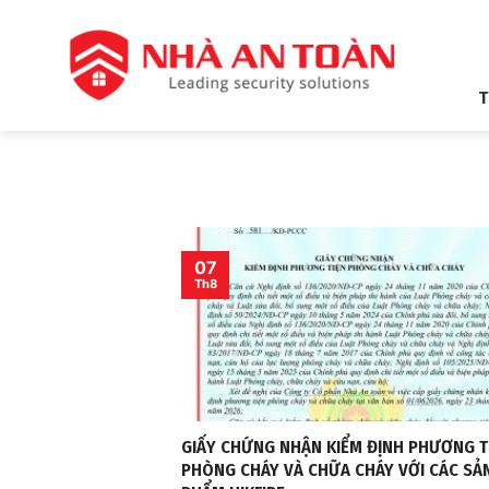
Bỏ
qua
nội
dung
T
07
Th8
GIẤY CHỨNG NHẬN KIỂM ĐỊNH PHƯƠNG T
PHÒNG CHÁY VÀ CHỮA CHÁY VỚI CÁC SẢ