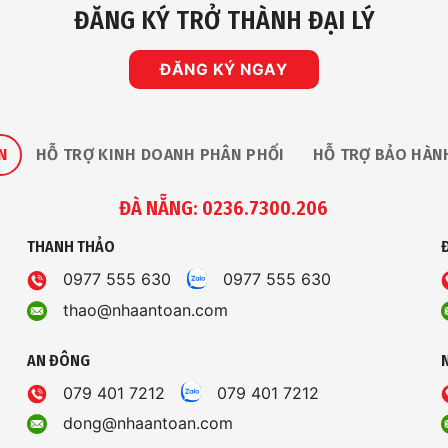
ĐĂNG KÝ TRỞ THÀNH ĐẠI LÝ
ĐĂNG KÝ NGAY
N
HỖ TRỢ KINH DOANH PHÂN PHỐI
HỖ TRỢ BẢO HÀN
ĐÀ NẴNG: 0236.7300.206
THANH THẢO
0977 555 630
0977 555 630
thao@nhaantoan.com
AN ĐÔNG
079 401 7212
079 401 7212
dong@nhaantoan.com