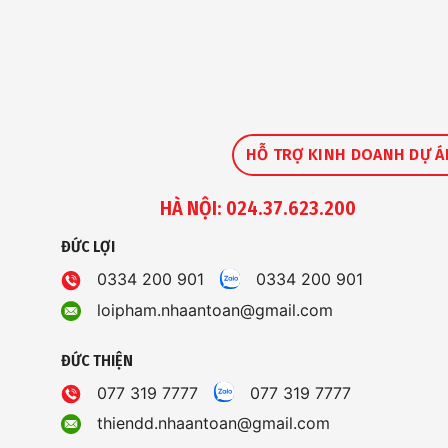
HỖ TRỢ KINH DOANH DỰ Á
HÀ NỘI: 024.37.623.200
ĐỨC LỢI
0334 200 901
0334 200 901
loipham.nhaantoan@gmail.com
ĐỨC THIỆN
077 319 7777
077 319 7777
thiendd.nhaantoan@gmail.com