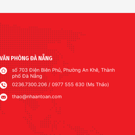
VĂN PHÒNG ĐÀ NẴNG
số 703 Điện Biên Phủ, Phường An Khê, Thành
phố Đà Nẵng
0236.7300.206 / 0977 555 630 (Ms Thảo)
thao@nhaantoan.com