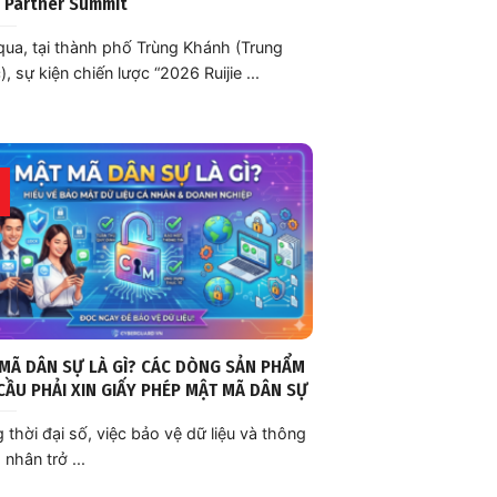
 Partner Summit
ua, tại thành phố Trùng Khánh (Trung
, sự kiện chiến lược “2026 Ruijie ...
MÃ DÂN SỰ LÀ GÌ? CÁC DÒNG SẢN PHẨM
CẦU PHẢI XIN GIẤY PHÉP MẬT MÃ DÂN SỰ
 thời đại số, việc bảo vệ dữ liệu và thông
 nhân trở ...