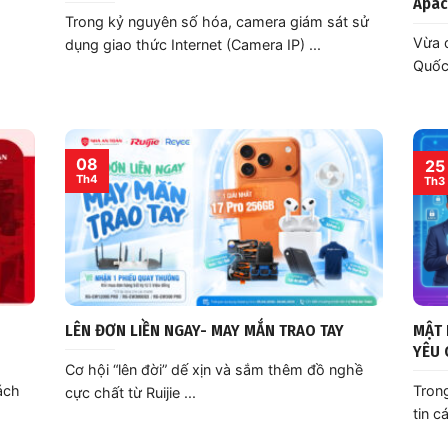
Apac
Trong kỷ nguyên số hóa, camera giám sát sử
Vừa q
dụng giao thức Internet (Camera IP) ...
Quốc)
08
25
Th4
Th3
LÊN ĐƠN LIỀN NGAY- MAY MẮN TRAO TAY
MẬT 
YÊU 
Cơ hội “lên đời” dế xịn và sắm thêm đồ nghề
ách
Trong
cực chất từ Ruijie ...
tin cá