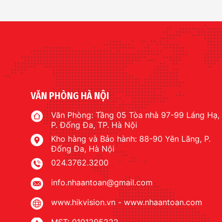
VĂN PHÒNG HÀ NỘI
Văn Phòng: Tầng 05 Tòa nhà 97-99 Láng Hạ,
P. Đống Đa, TP. Hà Nội
Kho hàng và Bảo hành: 88-90 Yên Lãng, P.
Đống Đa, Hà Nội
024.3762.3200
info.nhaantoan@gmail.com
www.hikvision.vn
-
www.nhaantoan.com