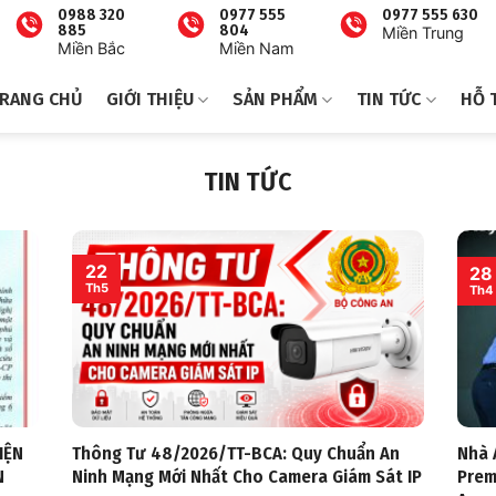
0988 320
0977 555
0977 555 630
885
804
Miền Trung
Miền Bắc
Miền Nam
RANG CHỦ
GIỚI THIỆU
SẢN PHẨM
TIN TỨC
HỖ 
TIN TỨC
22
28
Th5
Th4
IỆN
Thông Tư 48/2026/TT-BCA: Quy Chuẩn An
Nhà 
N
Ninh Mạng Mới Nhất Cho Camera Giám Sát IP
Prem