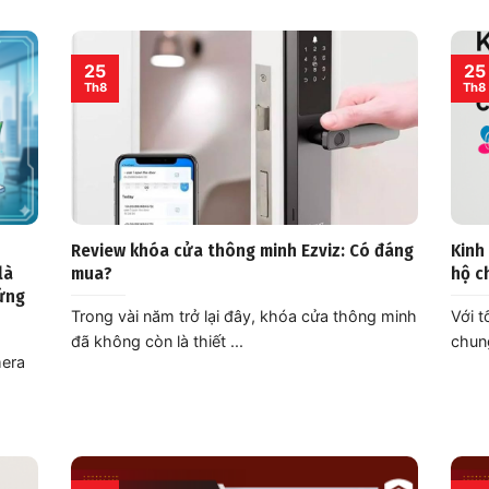
25
25
Th8
Th8
Review khóa cửa thông minh Ezviz: Có đáng
Kinh
là
mua?
hộ c
hứng
Trong vài năm trở lại đây, khóa cửa thông minh
Với t
đã không còn là thiết ...
chung
mera