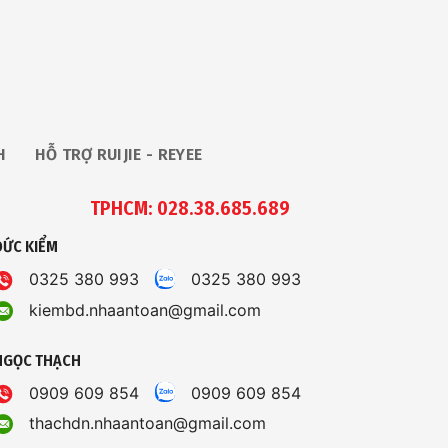
H
HỖ TRỢ RUIJIE - REYEE
TPHCM: 028.38.685.689
ĐỨC KIỂM
0325 380 993
0325 380 993
kiembd.nhaantoan@gmail.com
NGỌC THẠCH
0909 609 854
0909 609 854
thachdn.nhaantoan@gmail.com