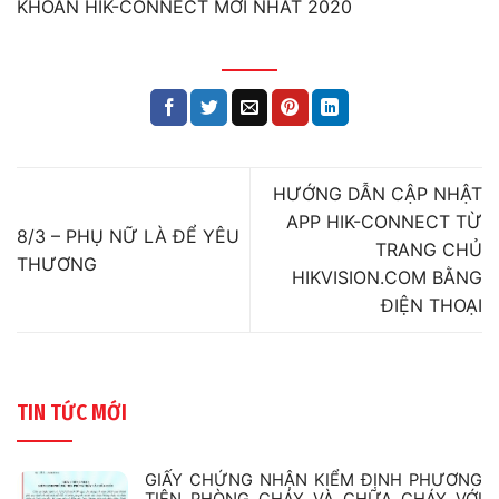
KHOẢN HIK-CONNECT MỚI NHẤT 2020
HƯỚNG DẪN CẬP NHẬT
APP HIK-CONNECT TỪ
8/3 – PHỤ NỮ LÀ ĐỂ YÊU
TRANG CHỦ
THƯƠNG
HIKVISION.COM BẰNG
ĐIỆN THOẠI
TIN TỨC MỚI
GIẤY CHỨNG NHẬN KIỂM ĐỊNH PHƯƠNG
TIỆN PHÒNG CHÁY VÀ CHỮA CHÁY VỚI