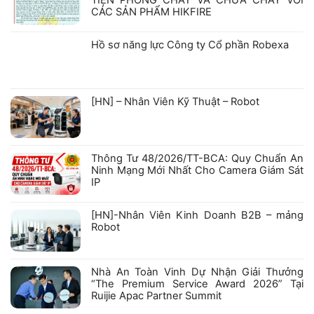
CÁC SẢN PHẨM HIKFIRE
Không
có
bình
Hồ sơ năng lực Công ty Cổ phần Robexa
luận
ở
Không
GIẤY
có
CHỨNG
bình
NHẬN
luận
ở
KIỂM
[HN] – Nhân Viên Kỹ Thuật – Robot
Hồ
ĐỊNH
sơ
PHƯƠNG
Không
năng
TIỆN
có
lực
PHÒNG
bình
Công
CHÁY
luận
ty
VÀ
ở
Cổ
CHỮA
Thông Tư 48/2026/TT-BCA: Quy Chuẩn An
[HN]
phần
CHÁY
–
Robexa
VỚI
Ninh Mạng Mới Nhất Cho Camera Giám Sát
Nhân
CÁC
IP
Viên
SẢN
Kỹ
PHẨM
Không
Thuật
HIKFIRE
có
–
bình
[HN]-Nhân Viên Kinh Doanh B2B – mảng
Robot
luận
Robot
ở
Thông
Không
Tư
có
48/2026/TT-
bình
BCA:
luận
Nhà An Toàn Vinh Dự Nhận Giải Thưởng
Quy
ở
Chuẩn
“The Premium Service Award 2026” Tại
[HN]-
An
Nhân
Ruijie Apac Partner Summit
Ninh
Viên
Mạng
Kinh
Không
Mới