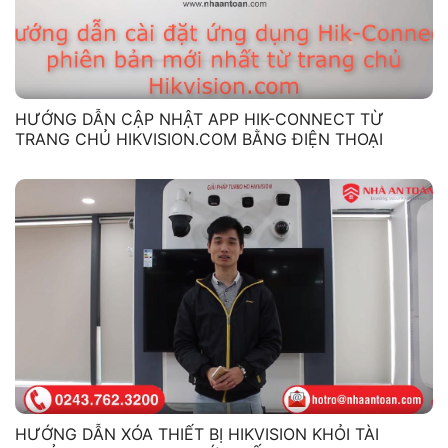
HƯỚNG DẪN CẬP NHẬT APP HIK-CONNECT TỪ
TRANG CHỦ HIKVISION.COM BẰNG ĐIỆN THOẠI
HƯỚNG DẪN XÓA THIẾT BỊ HIKVISION KHỎI TÀI