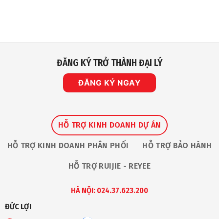
Doanh
có
Nhất
B2B
bình
Cho
–
luận
Camera
mảng
ở
Giám
Robot
Nhà
Sát
An
IP
Toàn
Vinh
Dự
Nhận
ĐĂNG KÝ TRỞ THÀNH ĐẠI LÝ
Giải
Thưởng
“The
Premium
ĐĂNG KÝ NGAY
Service
Award
2026”
Tại
Ruijie
Apac
Partner
HỖ TRỢ KINH DOANH DỰ ÁN
Summit
HỖ TRỢ KINH DOANH PHÂN PHỐI
HỖ TRỢ BẢO HÀNH
HỖ TRỢ RUIJIE - REYEE
HÀ NỘI: 024.37.623.200
ĐỨC LỢI