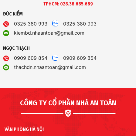
TPHCM: 028.38.685.689
ĐỨC KIỂM
0325 380 993
0325 380 993
kiembd.nhaantoan@gmail.com
NGỌC THẠCH
0909 609 854
0909 609 854
thachdn.nhaantoan@gmail.com
CÔNG TY CỔ PHẦN NHÀ AN TOÀN
VĂN PHÒNG HÀ NỘI